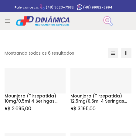
Fale conosco:
(48) 3023-7368
|
(48) 99182-6994
Rastrear pedido
Mostrando todos os 6 resultados
Mounjaro (Tirzepatida)
Mounjaro (Tirzepatida)
10mg/0,5ml 4 Seringas
12,5mg/0,5ml 4 Seringas
Preenchidas
Preenchidas
R$
2.695,00
R$
3.195,00