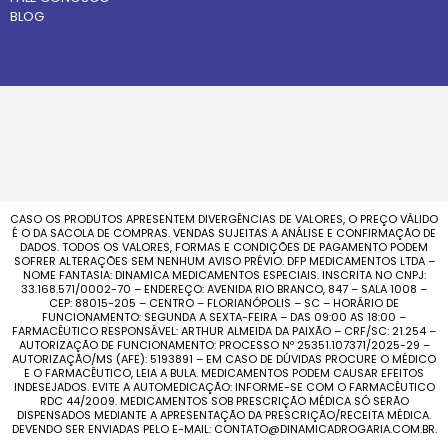
BLOG
CASO OS PRODUTOS APRESENTEM DIVERGÊNCIAS DE VALORES, O PREÇO VÁLIDO
É O DA SACOLA DE COMPRAS. VENDAS SUJEITAS A ANÁLISE E CONFIRMAÇÃO DE
DADOS. TODOS OS VALORES, FORMAS E CONDIÇÕES DE PAGAMENTO PODEM
SOFRER ALTERAÇÕES SEM NENHUM AVISO PRÉVIO. DFP MEDICAMENTOS LTDA –
NOME FANTASIA: DINAMICA MEDICAMENTOS ESPECIAIS. INSCRITA NO CNPJ:
33.168.571/0002-70 – ENDEREÇO: AVENIDA RIO BRANCO, 847 – SALA 1008 –
CEP: 88015-205 – CENTRO – FLORIANÓPOLIS – SC – HORÁRIO DE
FUNCIONAMENTO: SEGUNDA A SEXTA-FEIRA – DAS 09:00 AS 18:00 –
FARMACÊUTICO RESPONSÁVEL: ARTHUR ALMEIDA DA PAIXÃO – CRF/SC: 21.254 –
AUTORIZAÇÃO DE FUNCIONAMENTO: PROCESSO Nº 25351.107371/2025-29 –
AUTORIZAÇÃO/MS (AFE): 5193891 – EM CASO DE DÚVIDAS PROCURE O MÉDICO
E O FARMACÊUTICO, LEIA A BULA. MEDICAMENTOS PODEM CAUSAR EFEITOS
INDESEJADOS. EVITE A AUTOMEDICAÇÃO: INFORME-SE COM O FARMACÊUTICO
RDC 44/2009. MEDICAMENTOS SOB PRESCRIÇÃO MÉDICA SÓ SERÃO
DISPENSADOS MEDIANTE A APRESENTAÇÃO DA PRESCRIÇÃO/RECEITA MÉDICA.
DEVENDO SER ENVIADAS PELO E-MAIL: CONTATO@DINAMICADROGARIA.COM.BR.