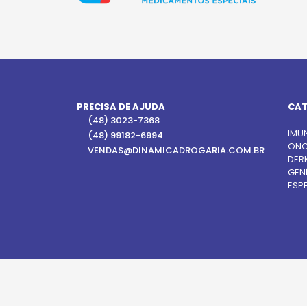
PRECISA DE AJUDA
CAT
(48) 3023-7368
IMU
(48) 99182-6994
ONC
VENDAS@DINAMICADROGARIA.COM.BR
DER
GEN
ESPE