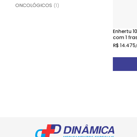
ONCOLÓGICOS
(1)
Enhertu 1
com 1 fr
com pó li
R$
14.475
solução 
intraven
P