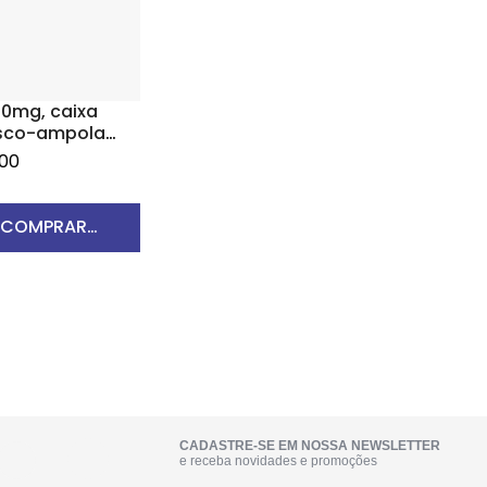
00mg, caixa
asco-ampola
ofilizado para
,00
de uso
oso
COMPRAR
RODUTO
CADASTRE-SE EM NOSSA NEWSLETTER
e receba novidades e promoções