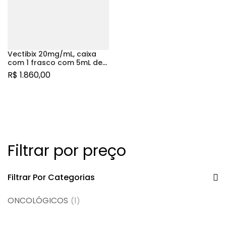
Vectibix 20mg/mL, caixa
com 1 frasco com 5mL de
solução de uso
R$
1.860,00
intravenoso
Filtrar por preço
Filtrar Por Categorias
ONCOLÓGICOS
(1)