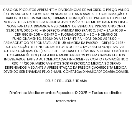
CASO OS PRODUTOS APRESENTEM DIVERGÊNCIAS DE VALORES, O PREÇO VÁLIDO
É O DA SACOLA DE COMPRAS. VENDAS SUJEITAS A ANÁLISE E CONFIRMAÇÃO DE
DADOS. TODOS OS VALORES, FORMAS E CONDIÇÕES DE PAGAMENTO PODEM
SOFRER ALTERAÇÕES SEM NENHUM AVISO PRÉVIO. DFP MEDICAMENTOS LTDA –
NOME FANTASIA: DINAMICA MEDICAMENTOS ESPECIAIS. INSCRITA NO CNPJ:
33.168.571/0002-70 – ENDEREÇO: AVENIDA RIO BRANCO, 847 – SALA 1008 –
CEP: 88015-205 – CENTRO – FLORIANÓPOLIS – SC – HORÁRIO DE
FUNCIONAMENTO: SEGUNDA A SEXTA-FEIRA – DAS 09:00 AS 18:00 –
FARMACÊUTICO RESPONSÁVEL: ARTHUR ALMEIDA DA PAIXÃO – CRF/SC: 21.254 –
AUTORIZAÇÃO DE FUNCIONAMENTO: PROCESSO Nº 25351.107371/2025-29 –
AUTORIZAÇÃO/MS (AFE): 5193891 – EM CASO DE DÚVIDAS PROCURE O MÉDICO
E O FARMACÊUTICO, LEIA A BULA. MEDICAMENTOS PODEM CAUSAR EFEITOS
INDESEJADOS. EVITE A AUTOMEDICAÇÃO: INFORME-SE COM O FARMACÊUTICO
RDC 44/2009. MEDICAMENTOS SOB PRESCRIÇÃO MÉDICA SÓ SERÃO
DISPENSADOS MEDIANTE A APRESENTAÇÃO DA PRESCRIÇÃO/RECEITA MÉDICA.
DEVENDO SER ENVIADAS PELO E-MAIL: CONTATO@DINAMICADROGARIA.COM.BR.
DEUS É FIEL. JESUS TE AMA
Dinâmica Medicamentos Especiais © 2025 – Todos os direitos
reservados