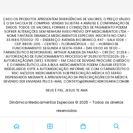
CASO OS PRODUTOS APRESENTEM DIVERGÊNCIAS DE VALORES, O PREÇO VÁLIDO
É O DA SACOLA DE COMPRAS. VENDAS SUJEITAS A ANÁLISE E CONFIRMAÇÃO DE
DADOS. TODOS OS VALORES, FORMAS E CONDIÇÕES DE PAGAMENTO PODEM
SOFRER ALTERAÇÕES SEM NENHUM AVISO PRÉVIO. DFP MEDICAMENTOS LTDA –
NOME FANTASIA: DINAMICA MEDICAMENTOS ESPECIAIS. INSCRITA NO CNPJ:
33.168.571/0002-70 – ENDEREÇO: AVENIDA RIO BRANCO, 847 – SALA 1008 –
CEP: 88015-205 – CENTRO – FLORIANÓPOLIS – SC – HORÁRIO DE
FUNCIONAMENTO: SEGUNDA A SEXTA-FEIRA – DAS 09:00 AS 18:00 –
FARMACÊUTICO RESPONSÁVEL: ARTHUR ALMEIDA DA PAIXÃO – CRF/SC: 21.254 –
AUTORIZAÇÃO DE FUNCIONAMENTO: PROCESSO Nº 25351.107371/2025-29 –
AUTORIZAÇÃO/MS (AFE): 5193891 – EM CASO DE DÚVIDAS PROCURE O MÉDICO
E O FARMACÊUTICO, LEIA A BULA. MEDICAMENTOS PODEM CAUSAR EFEITOS
INDESEJADOS. EVITE A AUTOMEDICAÇÃO: INFORME-SE COM O FARMACÊUTICO
RDC 44/2009. MEDICAMENTOS SOB PRESCRIÇÃO MÉDICA SÓ SERÃO
DISPENSADOS MEDIANTE A APRESENTAÇÃO DA PRESCRIÇÃO/RECEITA MÉDICA.
DEVENDO SER ENVIADAS PELO E-MAIL: CONTATO@DINAMICADROGARIA.COM.BR.
DEUS É FIEL. JESUS TE AMA
Dinâmica Medicamentos Especiais © 2025 – Todos os direitos
reservados