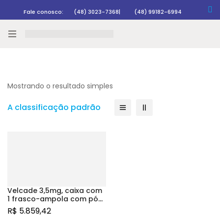
Fale conosco:
(48) 3023-7368
|
(48) 99182-6994
Rastrear pedido
Mostrando o resultado simples
A classificação padrão
Velcade 3,5mg, caixa com
1 frasco-ampola com pó
para solução de uso
R$
5.859,42
intravenoso