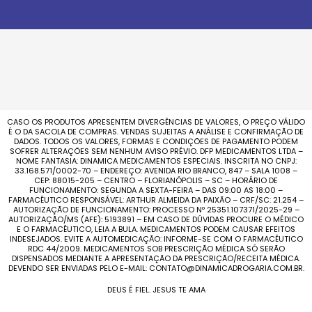
CASO OS PRODUTOS APRESENTEM DIVERGÊNCIAS DE VALORES, O PREÇO VÁLIDO
É O DA SACOLA DE COMPRAS. VENDAS SUJEITAS A ANÁLISE E CONFIRMAÇÃO DE
DADOS. TODOS OS VALORES, FORMAS E CONDIÇÕES DE PAGAMENTO PODEM
SOFRER ALTERAÇÕES SEM NENHUM AVISO PRÉVIO. DFP MEDICAMENTOS LTDA –
NOME FANTASIA: DINAMICA MEDICAMENTOS ESPECIAIS. INSCRITA NO CNPJ:
33.168.571/0002-70 – ENDEREÇO: AVENIDA RIO BRANCO, 847 – SALA 1008 –
CEP: 88015-205 – CENTRO – FLORIANÓPOLIS – SC – HORÁRIO DE
FUNCIONAMENTO: SEGUNDA A SEXTA-FEIRA – DAS 09:00 AS 18:00 –
FARMACÊUTICO RESPONSÁVEL: ARTHUR ALMEIDA DA PAIXÃO – CRF/SC: 21.254 –
AUTORIZAÇÃO DE FUNCIONAMENTO: PROCESSO Nº 25351.107371/2025-29 –
AUTORIZAÇÃO/MS (AFE): 5193891 – EM CASO DE DÚVIDAS PROCURE O MÉDICO
E O FARMACÊUTICO, LEIA A BULA. MEDICAMENTOS PODEM CAUSAR EFEITOS
INDESEJADOS. EVITE A AUTOMEDICAÇÃO: INFORME-SE COM O FARMACÊUTICO
RDC 44/2009. MEDICAMENTOS SOB PRESCRIÇÃO MÉDICA SÓ SERÃO
DISPENSADOS MEDIANTE A APRESENTAÇÃO DA PRESCRIÇÃO/RECEITA MÉDICA.
DEVENDO SER ENVIADAS PELO E-MAIL: CONTATO@DINAMICADROGARIA.COM.BR.
DEUS É FIEL. JESUS TE AMA