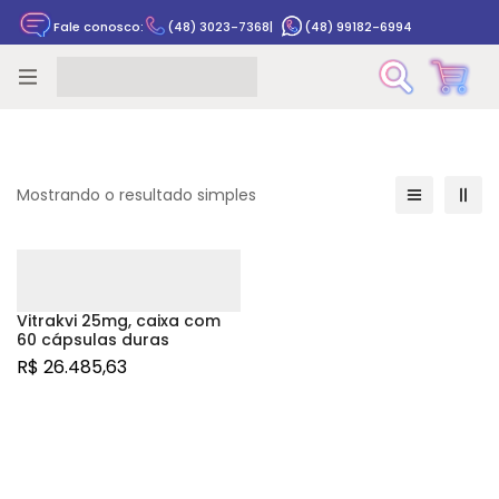
Fale conosco:
(48) 3023-7368
|
(48) 99182-6994
Rastrear pedido
Mostrando o resultado simples
Vitrakvi 25mg, caixa com
60 cápsulas duras
R$
26.485,63