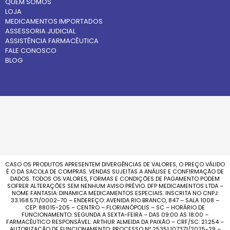
QUEM SOMOS
LOJA
MEDICAMENTOS IMPORTADOS
ASSESSORIA JUDICIAL
ASSISTÊNCIA FARMACÊUTICA
FALE CONOSCO
BLOG
CASO OS PRODUTOS APRESENTEM DIVERGÊNCIAS DE VALORES, O PREÇO VÁLIDO
É O DA SACOLA DE COMPRAS. VENDAS SUJEITAS A ANÁLISE E CONFIRMAÇÃO DE
DADOS. TODOS OS VALORES, FORMAS E CONDIÇÕES DE PAGAMENTO PODEM
SOFRER ALTERAÇÕES SEM NENHUM AVISO PRÉVIO. DFP MEDICAMENTOS LTDA –
NOME FANTASIA: DINAMICA MEDICAMENTOS ESPECIAIS. INSCRITA NO CNPJ:
33.168.571/0002-70 – ENDEREÇO: AVENIDA RIO BRANCO, 847 – SALA 1008 –
CEP: 88015-205 – CENTRO – FLORIANÓPOLIS – SC – HORÁRIO DE
FUNCIONAMENTO: SEGUNDA A SEXTA-FEIRA – DAS 09:00 AS 18:00 –
FARMACÊUTICO RESPONSÁVEL: ARTHUR ALMEIDA DA PAIXÃO – CRF/SC: 21.254 –
AUTORIZAÇÃO DE FUNCIONAMENTO: PROCESSO Nº 25351.107371/2025-29 –