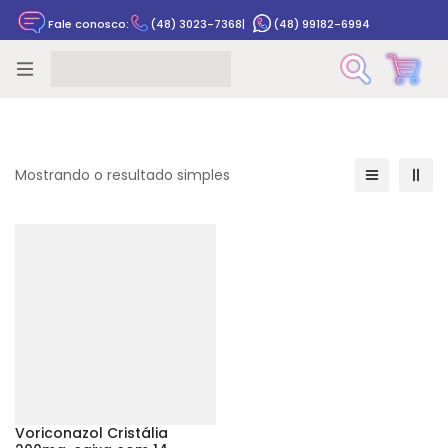
Fale conosco:
(48) 3023-7368
|
(48) 99182-6994
Rastrear pedido
Mostrando o resultado simples
Voriconazol Cristália