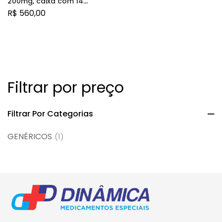
200mg, caixa com 14
comprimidos revestidos
R$
560,00
Filtrar por preço
Filtrar Por Categorias
GENÉRICOS
(1)