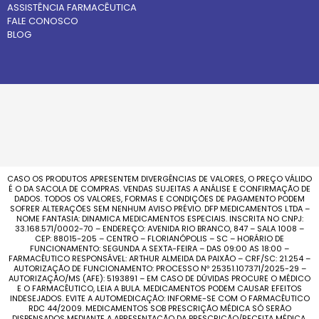
ASSISTÊNCIA FARMACÊUTICA
FALE CONOSCO
BLOG
CASO OS PRODUTOS APRESENTEM DIVERGÊNCIAS DE VALORES, O PREÇO VÁLIDO
É O DA SACOLA DE COMPRAS. VENDAS SUJEITAS A ANÁLISE E CONFIRMAÇÃO DE
DADOS. TODOS OS VALORES, FORMAS E CONDIÇÕES DE PAGAMENTO PODEM
SOFRER ALTERAÇÕES SEM NENHUM AVISO PRÉVIO. DFP MEDICAMENTOS LTDA –
NOME FANTASIA: DINAMICA MEDICAMENTOS ESPECIAIS. INSCRITA NO CNPJ:
33.168.571/0002-70 – ENDEREÇO: AVENIDA RIO BRANCO, 847 – SALA 1008 –
CEP: 88015-205 – CENTRO – FLORIANÓPOLIS – SC – HORÁRIO DE
FUNCIONAMENTO: SEGUNDA A SEXTA-FEIRA – DAS 09:00 AS 18:00 –
FARMACÊUTICO RESPONSÁVEL: ARTHUR ALMEIDA DA PAIXÃO – CRF/SC: 21.254 –
AUTORIZAÇÃO DE FUNCIONAMENTO: PROCESSO Nº 25351.107371/2025-29 –
AUTORIZAÇÃO/MS (AFE): 5193891 – EM CASO DE DÚVIDAS PROCURE O MÉDICO
E O FARMACÊUTICO, LEIA A BULA. MEDICAMENTOS PODEM CAUSAR EFEITOS
INDESEJADOS. EVITE A AUTOMEDICAÇÃO: INFORME-SE COM O FARMACÊUTICO
RDC 44/2009. MEDICAMENTOS SOB PRESCRIÇÃO MÉDICA SÓ SERÃO
DISPENSADOS MEDIANTE A APRESENTAÇÃO DA PRESCRIÇÃO/RECEITA MÉDICA.