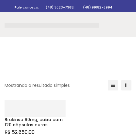
Fale conosco:
(48) 3023-7368
|
(48) 99182-6994
Rastrear pedido
Mostrando o resultado simples
Brukinsa 80mg, caixa com
120 cápsulas duras
R$
52.850,00