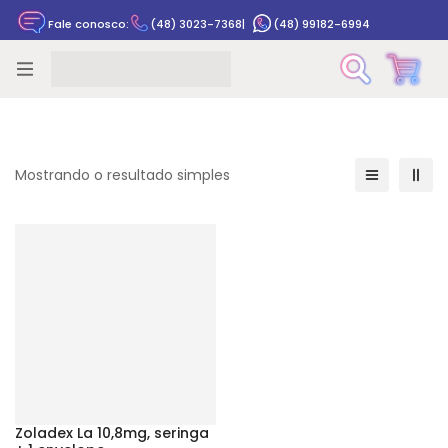
Fale conosco:
(48) 3023-7368
|
(48) 99182-6994
Rastrear pedido
Mostrando o resultado simples
Zoladex La 10,8mg, seringa