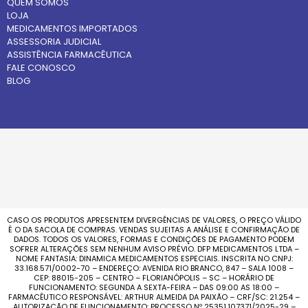
QUEM SOMOS
LOJA
MEDICAMENTOS IMPORTADOS
ASSESSORIA JUDICIAL
ASSISTÊNCIA FARMACÊUTICA
FALE CONOSCO
BLOG
CASO OS PRODUTOS APRESENTEM DIVERGÊNCIAS DE VALORES, O PREÇO VÁLIDO
É O DA SACOLA DE COMPRAS. VENDAS SUJEITAS A ANÁLISE E CONFIRMAÇÃO DE
DADOS. TODOS OS VALORES, FORMAS E CONDIÇÕES DE PAGAMENTO PODEM
SOFRER ALTERAÇÕES SEM NENHUM AVISO PRÉVIO. DFP MEDICAMENTOS LTDA –
NOME FANTASIA: DINAMICA MEDICAMENTOS ESPECIAIS. INSCRITA NO CNPJ:
33.168.571/0002-70 – ENDEREÇO: AVENIDA RIO BRANCO, 847 – SALA 1008 –
CEP: 88015-205 – CENTRO – FLORIANÓPOLIS – SC – HORÁRIO DE
FUNCIONAMENTO: SEGUNDA A SEXTA-FEIRA – DAS 09:00 AS 18:00 –
FARMACÊUTICO RESPONSÁVEL: ARTHUR ALMEIDA DA PAIXÃO – CRF/SC: 21.254 –
AUTORIZAÇÃO DE FUNCIONAMENTO: PROCESSO Nº 25351.107371/2025-29 –