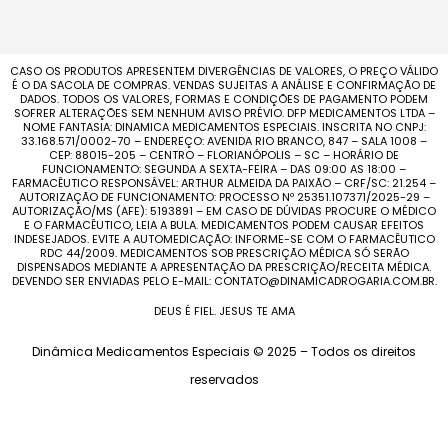
CASO OS PRODUTOS APRESENTEM DIVERGÊNCIAS DE VALORES, O PREÇO VÁLIDO
É O DA SACOLA DE COMPRAS. VENDAS SUJEITAS A ANÁLISE E CONFIRMAÇÃO DE
DADOS. TODOS OS VALORES, FORMAS E CONDIÇÕES DE PAGAMENTO PODEM
SOFRER ALTERAÇÕES SEM NENHUM AVISO PRÉVIO. DFP MEDICAMENTOS LTDA –
NOME FANTASIA: DINAMICA MEDICAMENTOS ESPECIAIS. INSCRITA NO CNPJ:
33.168.571/0002-70 – ENDEREÇO: AVENIDA RIO BRANCO, 847 – SALA 1008 –
CEP: 88015-205 – CENTRO – FLORIANÓPOLIS – SC – HORÁRIO DE
FUNCIONAMENTO: SEGUNDA A SEXTA-FEIRA – DAS 09:00 AS 18:00 –
FARMACÊUTICO RESPONSÁVEL: ARTHUR ALMEIDA DA PAIXÃO – CRF/SC: 21.254 –
AUTORIZAÇÃO DE FUNCIONAMENTO: PROCESSO Nº 25351.107371/2025-29 –
AUTORIZAÇÃO/MS (AFE): 5193891 – EM CASO DE DÚVIDAS PROCURE O MÉDICO
E O FARMACÊUTICO, LEIA A BULA. MEDICAMENTOS PODEM CAUSAR EFEITOS
INDESEJADOS. EVITE A AUTOMEDICAÇÃO: INFORME-SE COM O FARMACÊUTICO
RDC 44/2009. MEDICAMENTOS SOB PRESCRIÇÃO MÉDICA SÓ SERÃO
DISPENSADOS MEDIANTE A APRESENTAÇÃO DA PRESCRIÇÃO/RECEITA MÉDICA.
DEVENDO SER ENVIADAS PELO E-MAIL: CONTATO@DINAMICADROGARIA.COM.BR.
DEUS É FIEL. JESUS TE AMA
Dinâmica Medicamentos Especiais © 2025 – Todos os direitos
reservados