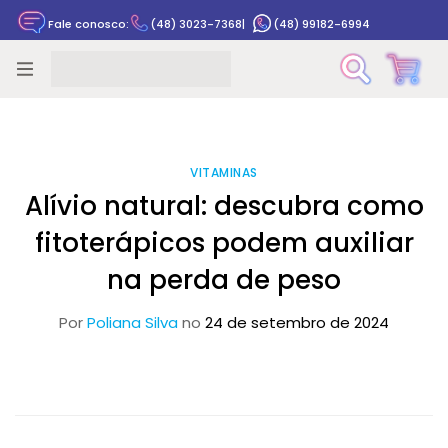
Fale conosco:
(48) 3023-7368
|
(48) 99182-6994
Rastrear pedido
VITAMINAS
Alívio natural: descubra como
fitoterápicos podem auxiliar
na perda de peso
Por
Poliana Silva
no
24 de setembro de 2024