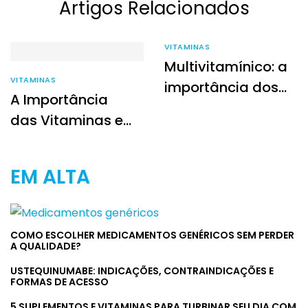
Artigos Relacionados
VITAMINAS
Multivitamínico: a
VITAMINAS
importância dos
A Importância
suplementos para
das Vitaminas e
a sua saúde
Suplementação
para uma Dieta
EM ALTA
Saudável
COMO ESCOLHER MEDICAMENTOS GENÉRICOS SEM PERDER
A QUALIDADE?
USTEQUINUMABE: INDICAÇÕES, CONTRAINDICAÇÕES E
FORMAS DE ACESSO
5 SUPLEMENTOS E VITAMINAS PARA TURBINAR SEU DIA COM