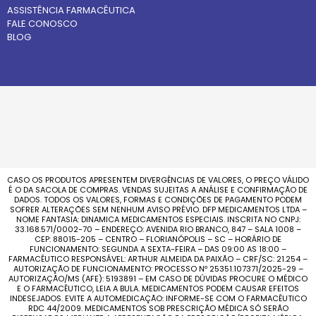
ASSISTÊNCIA FARMACÊUTICA
FALE CONOSCO
BLOG
CASO OS PRODUTOS APRESENTEM DIVERGÊNCIAS DE VALORES, O PREÇO VÁLIDO
É O DA SACOLA DE COMPRAS. VENDAS SUJEITAS A ANÁLISE E CONFIRMAÇÃO DE
DADOS. TODOS OS VALORES, FORMAS E CONDIÇÕES DE PAGAMENTO PODEM
SOFRER ALTERAÇÕES SEM NENHUM AVISO PRÉVIO. DFP MEDICAMENTOS LTDA –
NOME FANTASIA: DINAMICA MEDICAMENTOS ESPECIAIS. INSCRITA NO CNPJ:
33.168.571/0002-70 – ENDEREÇO: AVENIDA RIO BRANCO, 847 – SALA 1008 –
CEP: 88015-205 – CENTRO – FLORIANÓPOLIS – SC – HORÁRIO DE
FUNCIONAMENTO: SEGUNDA A SEXTA-FEIRA – DAS 09:00 AS 18:00 –
FARMACÊUTICO RESPONSÁVEL: ARTHUR ALMEIDA DA PAIXÃO – CRF/SC: 21.254 –
AUTORIZAÇÃO DE FUNCIONAMENTO: PROCESSO Nº 25351.107371/2025-29 –
AUTORIZAÇÃO/MS (AFE): 5193891 – EM CASO DE DÚVIDAS PROCURE O MÉDICO
E O FARMACÊUTICO, LEIA A BULA. MEDICAMENTOS PODEM CAUSAR EFEITOS
INDESEJADOS. EVITE A AUTOMEDICAÇÃO: INFORME-SE COM O FARMACÊUTICO
RDC 44/2009. MEDICAMENTOS SOB PRESCRIÇÃO MÉDICA SÓ SERÃO