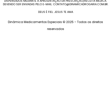
DISPENSADOS MEDIANTE A APRESENTAÇÃO DA PRESCRIÇÃO/RECEITA MÉDICA.
DEVENDO SER ENVIADAS PELO E-MAIL: CONTATO@DINAMICADROGARIA.COM.BR.
DEUS É FIEL. JESUS TE AMA
Dinâmica Medicamentos Especiais © 2025 – Todos os direitos
reservados