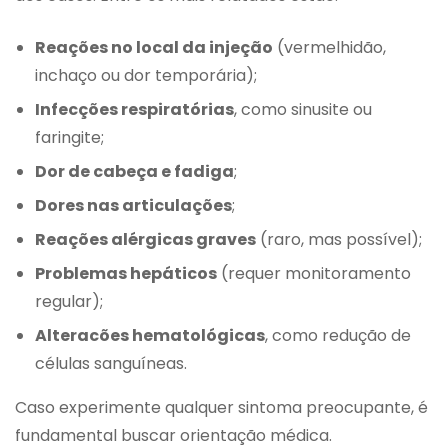
Reações no local da injeção
(vermelhidão,
inchaço ou dor temporária);
Infecções respiratórias
, como sinusite ou
faringite;
Dor de cabeça e fadiga
;
Dores nas articulações
;
Reações alérgicas graves
(raro, mas possível);
Problemas hepáticos
(requer monitoramento
regular);
Alteracões hematológicas
, como redução de
células sanguíneas.
Caso experimente qualquer sintoma preocupante, é
fundamental buscar orientação médica.