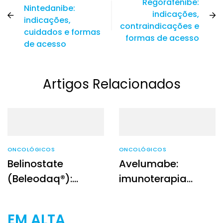
Regorafenibe:
Nintedanibe:
indicações,
indicações,
contraindicações e
cuidados e formas
formas de acesso
de acesso
Artigos Relacionados
ONCOLÓGICOS
ONCOLÓGICOS
Belinostate
Avelumabe:
(Beleodaq®):
imunoterapia
Indicações e uso
direcionada no
clínico
tratamento
EM ALTA