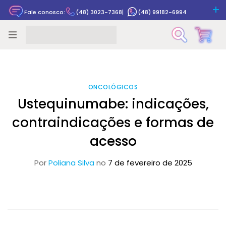
Fale conosco:
(48) 3023-7368
|
(48) 99182-6994
Rastrear pedido
ONCOLÓGICOS
Ustequinumabe: indicações,
contraindicações e formas de
acesso
Por
Poliana Silva
no
7 de fevereiro de 2025