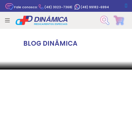
Fale conosco:
(48) 3023-7368
|
(48) 99182-6994
Rastrear pedido
IMUNOLOGIA
BLOG DINÂMICA
Adalimumabe: indicações clínicas, posologia,
efeitos adversos e precauções