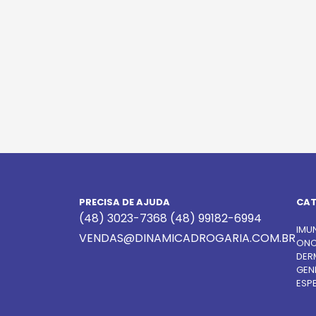
PRECISA DE AJUDA
CAT
(48) 3023-7368
(48) 99182-6994
IMU
VENDAS@DINAMICADROGARIA.COM.BR
ONC
DER
GEN
ESPE