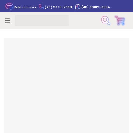
Fale conosco:
(48) 3023-7368
|
(48) 99182-6994
Rastrear pedido