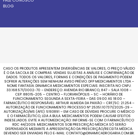
FALE CONOSCO
BLOG
CASO OS PRODUTOS APRESENTEM DIVERGÊNCIAS DE VALORES, O PREÇO VÁLIDO
É O DA SACOLA DE COMPRAS. VENDAS SUJEITAS A ANÁLISE E CONFIRMAÇÃO DE
DADOS. TODOS OS VALORES, FORMAS E CONDIÇÕES DE PAGAMENTO PODEM
SOFRER ALTERAÇÕES SEM NENHUM AVISO PRÉVIO. DFP MEDICAMENTOS LTDA –
NOME FANTASIA: DINAMICA MEDICAMENTOS ESPECIAIS. INSCRITA NO CNPJ:
33.168.571/0002-70 – ENDEREÇO: AVENIDA RIO BRANCO, 847 – SALA 1008 –
CEP: 88015-205 – CENTRO – FLORIANÓPOLIS – SC – HORÁRIO DE
FUNCIONAMENTO: SEGUNDA A SEXTA-FEIRA – DAS 09:00 AS 18:00 –
FARMACÊUTICO RESPONSÁVEL: ARTHUR ALMEIDA DA PAIXÃO – CRF/SC: 21.254 –
AUTORIZAÇÃO DE FUNCIONAMENTO: PROCESSO Nº 25351.107371/2025-29 –
AUTORIZAÇÃO/MS (AFE): 5193891 – EM CASO DE DÚVIDAS PROCURE O MÉDICO
E O FARMACÊUTICO, LEIA A BULA. MEDICAMENTOS PODEM CAUSAR EFEITOS
INDESEJADOS. EVITE A AUTOMEDICAÇÃO: INFORME-SE COM O FARMACÊUTICO
RDC 44/2009. MEDICAMENTOS SOB PRESCRIÇÃO MÉDICA SÓ SERÃO
DISPENSADOS MEDIANTE A APRESENTAÇÃO DA PRESCRIÇÃO/RECEITA MÉDICA.
DEVENDO SER ENVIADAS PELO E-MAIL: CONTATO@DINAMICADROGARIA.COM.BR.