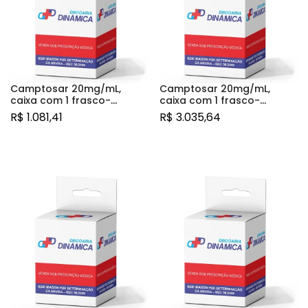
Camptosar 20mg/mL,
Camptosar 20mg/mL,
caixa com 1 frasco-
caixa com 1 frasco-
ampola com 2mL de
ampola com 5mL de
R$
1.081,41
R$
3.035,64
solução de uso
solução de uso
intravenoso
intravenoso