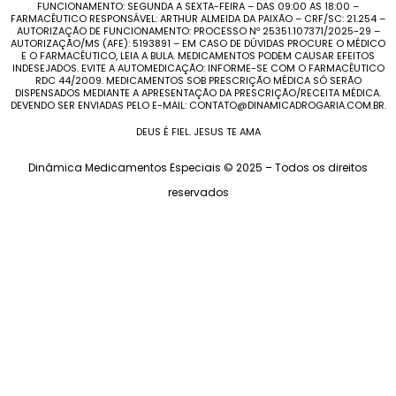
FUNCIONAMENTO: SEGUNDA A SEXTA-FEIRA – DAS 09:00 AS 18:00 –
FARMACÊUTICO RESPONSÁVEL: ARTHUR ALMEIDA DA PAIXÃO – CRF/SC: 21.254 –
AUTORIZAÇÃO DE FUNCIONAMENTO: PROCESSO Nº 25351.107371/2025-29 –
AUTORIZAÇÃO/MS (AFE): 5193891 – EM CASO DE DÚVIDAS PROCURE O MÉDICO
E O FARMACÊUTICO, LEIA A BULA. MEDICAMENTOS PODEM CAUSAR EFEITOS
INDESEJADOS. EVITE A AUTOMEDICAÇÃO: INFORME-SE COM O FARMACÊUTICO
RDC 44/2009. MEDICAMENTOS SOB PRESCRIÇÃO MÉDICA SÓ SERÃO
DISPENSADOS MEDIANTE A APRESENTAÇÃO DA PRESCRIÇÃO/RECEITA MÉDICA.
DEVENDO SER ENVIADAS PELO E-MAIL: CONTATO@DINAMICADROGARIA.COM.BR.
DEUS É FIEL. JESUS TE AMA
Dinâmica Medicamentos Especiais © 2025 – Todos os direitos
reservados