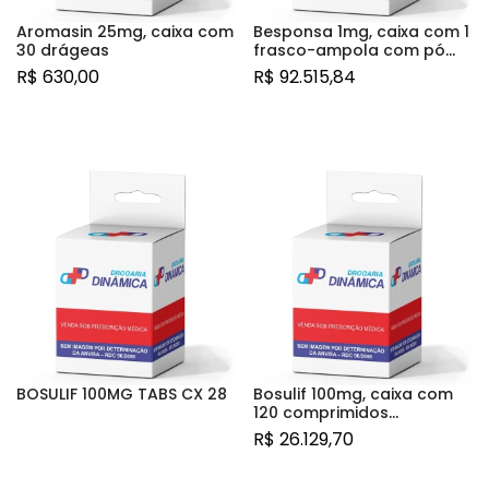
Aromasin 25mg, caixa com
Besponsa 1mg, caixa com 1
30 drágeas
frasco-ampola com pó
para solução de uso
R$
630,00
R$
92.515,84
intravenoso
BOSULIF 100MG TABS CX 28
Bosulif 100mg, caixa com
120 comprimidos
revestidos
R$
26.129,70