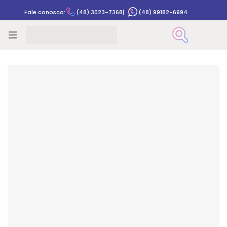
Fale conosco:
(48) 3023-7368
|
(48) 99182-6994
Rastrear pedido