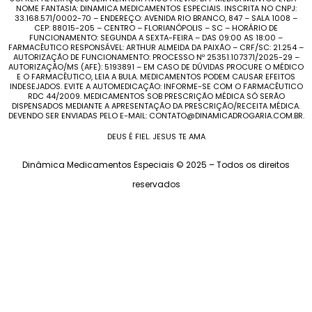
NOME FANTASIA: DINAMICA MEDICAMENTOS ESPECIAIS. INSCRITA NO CNPJ:
33.168.571/0002-70 – ENDEREÇO: AVENIDA RIO BRANCO, 847 – SALA 1008 –
CEP: 88015-205 – CENTRO – FLORIANÓPOLIS – SC – HORÁRIO DE
FUNCIONAMENTO: SEGUNDA A SEXTA-FEIRA – DAS 09:00 AS 18:00 –
FARMACÊUTICO RESPONSÁVEL: ARTHUR ALMEIDA DA PAIXÃO – CRF/SC: 21.254 –
AUTORIZAÇÃO DE FUNCIONAMENTO: PROCESSO Nº 25351.107371/2025-29 –
AUTORIZAÇÃO/MS (AFE): 5193891 – EM CASO DE DÚVIDAS PROCURE O MÉDICO
E O FARMACÊUTICO, LEIA A BULA. MEDICAMENTOS PODEM CAUSAR EFEITOS
INDESEJADOS. EVITE A AUTOMEDICAÇÃO: INFORME-SE COM O FARMACÊUTICO
RDC 44/2009. MEDICAMENTOS SOB PRESCRIÇÃO MÉDICA SÓ SERÃO
DISPENSADOS MEDIANTE A APRESENTAÇÃO DA PRESCRIÇÃO/RECEITA MÉDICA.
DEVENDO SER ENVIADAS PELO E-MAIL: CONTATO@DINAMICADROGARIA.COM.BR.
DEUS É FIEL. JESUS TE AMA
Dinâmica Medicamentos Especiais © 2025 – Todos os direitos
reservados