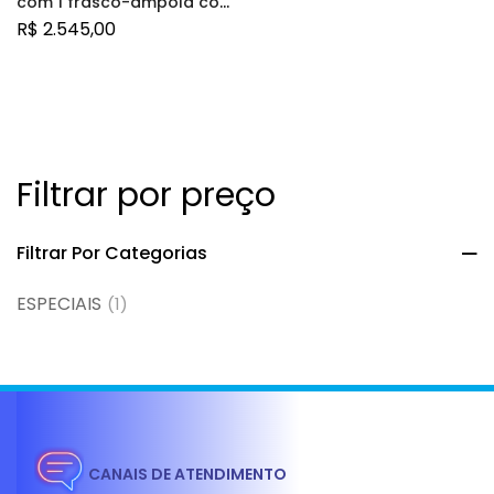
com 1 frasco-ampola com
0,23mL de solução
R$
2.545,00
intraocular + 1 seringa + 1
agulha + 1 filtro para
injeção
Filtrar por preço
Filtrar Por Categorias
ESPECIAIS
(1)
CANAIS DE ATENDIMENTO