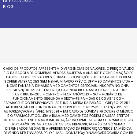
FALE CONOSCO
BLOG
CASO OS PRODUTOS APRESENTEM DIVERGÊNCIAS DE VALORES, O PREÇO VÁLIDO
É O DA SACOLA DE COMPRAS. VENDAS SUJEITAS A ANÁLISE E CONFIRMAÇÃO DE
DADOS. TODOS OS VALORES, FORMAS E CONDIÇÕES DE PAGAMENTO PODEM
SOFRER ALTERAÇÕES SEM NENHUM AVISO PRÉVIO. DFP MEDICAMENTOS LTDA –
NOME FANTASIA: DINAMICA MEDICAMENTOS ESPECIAIS. INSCRITA NO CNPJ:
33.168.571/0002-70 – ENDEREÇO: AVENIDA RIO BRANCO, 847 – SALA 1008 –
CEP: 88015-205 – CENTRO – FLORIANÓPOLIS – SC – HORÁRIO DE
FUNCIONAMENTO: SEGUNDA A SEXTA-FEIRA – DAS 09:00 AS 18:00 –
FARMACÊUTICO RESPONSÁVEL: ARTHUR ALMEIDA DA PAIXÃO – CRF/SC: 21.254 –
AUTORIZAÇÃO DE FUNCIONAMENTO: PROCESSO Nº 25351.107371/2025-29 –
AUTORIZAÇÃO/MS (AFE): 5193891 – EM CASO DE DÚVIDAS PROCURE O MÉDICO
E O FARMACÊUTICO, LEIA A BULA. MEDICAMENTOS PODEM CAUSAR EFEITOS
INDESEJADOS. EVITE A AUTOMEDICAÇÃO: INFORME-SE COM O FARMACÊUTICO
RDC 44/2009. MEDICAMENTOS SOB PRESCRIÇÃO MÉDICA SÓ SERÃO
DISPENSADOS MEDIANTE A APRESENTAÇÃO DA PRESCRIÇÃO/RECEITA MÉDICA.
DEVENDO SER ENVIADAS PELO E-MAIL: CONTATO@DINAMICADROGARIA.COM.BR.