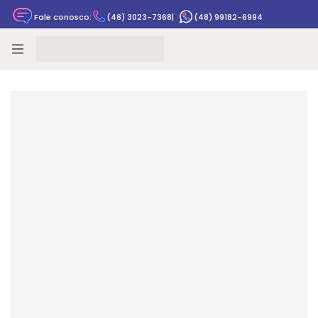
Fale conosco:
(48) 3023-7368
|
(48) 99182-6994
Rastrear pedido