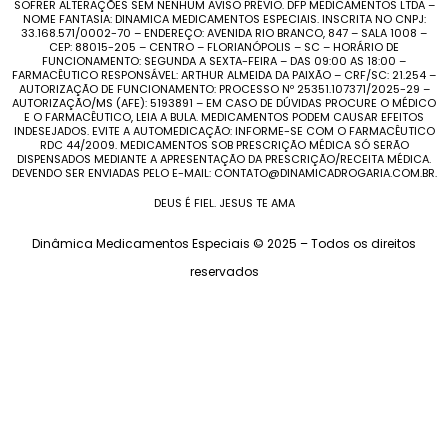
SOFRER ALTERAÇÕES SEM NENHUM AVISO PRÉVIO. DFP MEDICAMENTOS LTDA –
NOME FANTASIA: DINAMICA MEDICAMENTOS ESPECIAIS. INSCRITA NO CNPJ:
33.168.571/0002-70 – ENDEREÇO: AVENIDA RIO BRANCO, 847 – SALA 1008 –
CEP: 88015-205 – CENTRO – FLORIANÓPOLIS – SC – HORÁRIO DE
FUNCIONAMENTO: SEGUNDA A SEXTA-FEIRA – DAS 09:00 AS 18:00 –
FARMACÊUTICO RESPONSÁVEL: ARTHUR ALMEIDA DA PAIXÃO – CRF/SC: 21.254 –
AUTORIZAÇÃO DE FUNCIONAMENTO: PROCESSO Nº 25351.107371/2025-29 –
AUTORIZAÇÃO/MS (AFE): 5193891 – EM CASO DE DÚVIDAS PROCURE O MÉDICO
E O FARMACÊUTICO, LEIA A BULA. MEDICAMENTOS PODEM CAUSAR EFEITOS
INDESEJADOS. EVITE A AUTOMEDICAÇÃO: INFORME-SE COM O FARMACÊUTICO
RDC 44/2009. MEDICAMENTOS SOB PRESCRIÇÃO MÉDICA SÓ SERÃO
DISPENSADOS MEDIANTE A APRESENTAÇÃO DA PRESCRIÇÃO/RECEITA MÉDICA.
DEVENDO SER ENVIADAS PELO E-MAIL: CONTATO@DINAMICADROGARIA.COM.BR.
DEUS É FIEL. JESUS TE AMA
Dinâmica Medicamentos Especiais © 2025 – Todos os direitos
reservados