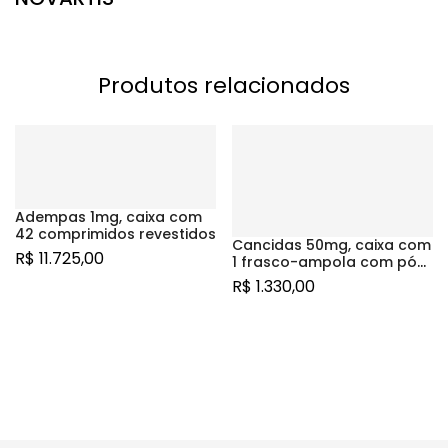
Produtos relacionados
Adempas 1mg, caixa com
42 comprimidos revestidos
Cancidas 50mg, caixa com
R$
11.725,00
1 frasco-ampola com pó
para solução de uso
R$
1.330,00
intravenoso