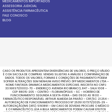
MEDICAMENTOS IMPORTADOS
ASSESSORIA JUDICIAL
ASSISTÊNCIA FARMACÊUTICA
FALE CONOSCO
BLOG
CASO OS PRODUTOS APRESENTEM DIVERGÊNCIAS DE VALORES, O PREÇO VÁLIDO
É O DA SACOLA DE COMPRAS. VENDAS SUJEITAS A ANÁLISE E CONFIRMAÇÃO DE
DADOS. TODOS OS VALORES, FORMAS E CONDIÇÕES DE PAGAMENTO PODEM
SOFRER ALTERAÇÕES SEM NENHUM AVISO PRÉVIO. DFP MEDICAMENTOS LTDA –
NOME FANTASIA: DINAMICA MEDICAMENTOS ESPECIAIS. INSCRITA NO CNPJ:
33.168.571/0002-70 – ENDEREÇO: AVENIDA RIO BRANCO, 847 – SALA 1008 –
CEP: 88015-205 – CENTRO – FLORIANÓPOLIS – SC – HORÁRIO DE
FUNCIONAMENTO: SEGUNDA A SEXTA-FEIRA – DAS 09:00 AS 18:00 –
FARMACÊUTICO RESPONSÁVEL: ARTHUR ALMEIDA DA PAIXÃO – CRF/SC: 21.254 –
AUTORIZAÇÃO DE FUNCIONAMENTO: PROCESSO Nº 25351.107371/2025-29 –
AUTORIZAÇÃO/MS (AFE): 5193891 – EM CASO DE DÚVIDAS PROCURE O MÉDICO
E O FARMACÊUTICO, LEIA A BULA. MEDICAMENTOS PODEM CAUSAR EFEITOS