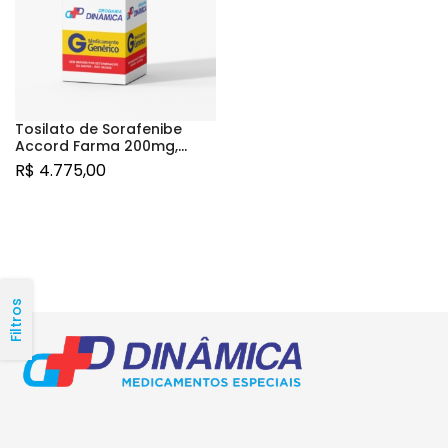
Tosilato de Sorafenibe
Accord Farma 200mg,
caixa com 60 comprimidos
R$
4.775,00
revestidos
Filtros