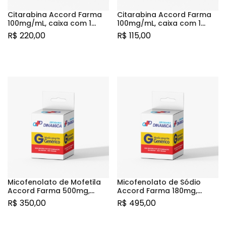
Citarabina Accord Farma
Citarabina Accord Farma
100mg/mL, caixa com 1
100mg/mL, caixa com 1
frasco-ampola com 10mL
frasco-ampola com 5mL
R$
220,00
R$
115,00
de solução de uso
de solução de uso
injetável
injetável
Micofenolato de Mofetila
Micofenolato de Sódio
Accord Farma 500mg,
Accord Farma 180mg,
caixa contendo 50
caixa com 100
R$
350,00
R$
495,00
comprimidos revestidos
comprimidos revestidos de
liberação retardada