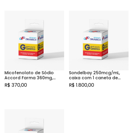
Micofenolato de Sódio
Sondelbay 250mcg/mL,
Accord Farma 360mg,
caixa com 1 caneta de
caixa com 50 comprimidos
aplicação com 2,4mL de
R$
370,00
R$
1.800,00
revestidos de liberação
solução de uso
retardada
subcutâneo