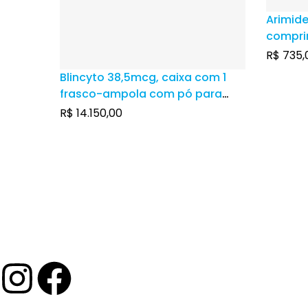
Arimide
compri
R$
735,
Blincyto 38,5mcg, caixa com 1
frasco-ampola com pó para
solução de uso intravenoso + 1
R$
14.150,00
frasco-ampola com 10mL de
solução estabilizante