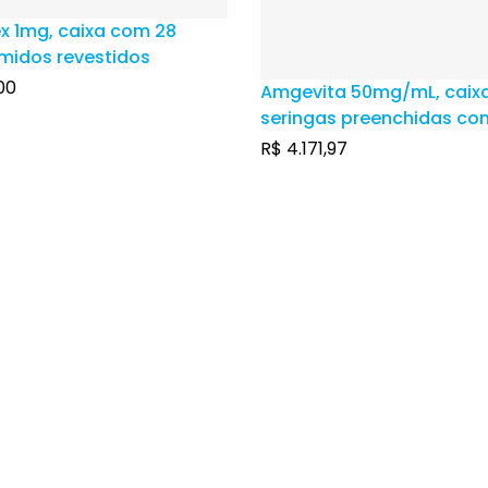
x 1mg, caixa com 28
midos revestidos
00
Amgevita 50mg/mL, caix
seringas preenchidas co
de solução injetável cad
R$
4.171,97
caneta aplicadora