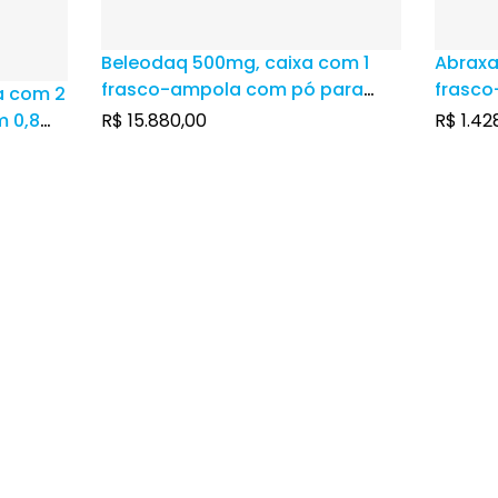
Beleodaq 500mg, caixa com 1
Abraxa
frasco-ampola com pó para
frasco
a com 2
solução de uso intravenoso
soluçã
m 0,8mL
R$
15.880,00
R$
1.42
a +