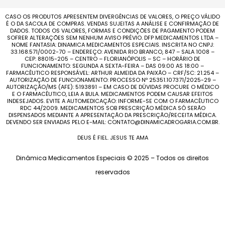
CASO OS PRODUTOS APRESENTEM DIVERGÊNCIAS DE VALORES, O PREÇO VÁLIDO
É O DA SACOLA DE COMPRAS. VENDAS SUJEITAS A ANÁLISE E CONFIRMAÇÃO DE
DADOS. TODOS OS VALORES, FORMAS E CONDIÇÕES DE PAGAMENTO PODEM
SOFRER ALTERAÇÕES SEM NENHUM AVISO PRÉVIO. DFP MEDICAMENTOS LTDA –
NOME FANTASIA: DINAMICA MEDICAMENTOS ESPECIAIS. INSCRITA NO CNPJ:
33.168.571/0002-70 – ENDEREÇO: AVENIDA RIO BRANCO, 847 – SALA 1008 –
CEP: 88015-205 – CENTRO – FLORIANÓPOLIS – SC – HORÁRIO DE
FUNCIONAMENTO: SEGUNDA A SEXTA-FEIRA – DAS 09:00 AS 18:00 –
FARMACÊUTICO RESPONSÁVEL: ARTHUR ALMEIDA DA PAIXÃO – CRF/SC: 21.254 –
AUTORIZAÇÃO DE FUNCIONAMENTO: PROCESSO Nº 25351.107371/2025-29 –
AUTORIZAÇÃO/MS (AFE): 5193891 – EM CASO DE DÚVIDAS PROCURE O MÉDICO
E O FARMACÊUTICO, LEIA A BULA. MEDICAMENTOS PODEM CAUSAR EFEITOS
INDESEJADOS. EVITE A AUTOMEDICAÇÃO: INFORME-SE COM O FARMACÊUTICO
RDC 44/2009. MEDICAMENTOS SOB PRESCRIÇÃO MÉDICA SÓ SERÃO
DISPENSADOS MEDIANTE A APRESENTAÇÃO DA PRESCRIÇÃO/RECEITA MÉDICA.
DEVENDO SER ENVIADAS PELO E-MAIL: CONTATO@DINAMICADROGARIA.COM.BR.
DEUS É FIEL. JESUS TE AMA
Dinâmica Medicamentos Especiais © 2025 – Todos os direitos
reservados