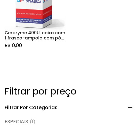
Cerezyme 400U, caixa com
1 frasco-ampola com pó
para solução de uso
R$
0,00
intravenoso
Filtrar por preço
Filtrar Por Categorias
ESPECIAIS
(1)