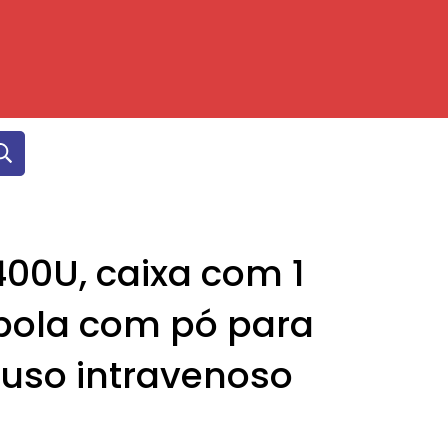
0
00U, caixa com 1
pola com pó para
 uso intravenoso