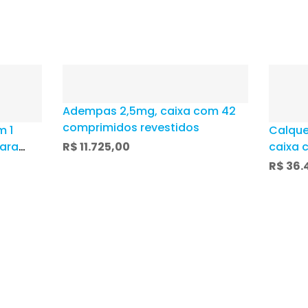
Adempas 2,5mg, caixa com 42
comprimidos revestidos
m 1
Calque
ara
R$
11.725,00
caixa 
oso
revest
R$
36.