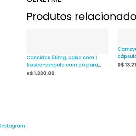
Produtos relacionad
Camzyo
cápsul
Cancidas 50mg, caixa com 1
frasco-ampola com pó para
R$
13.2
solução de uso intravenoso
R$
1.330,00
Instagram