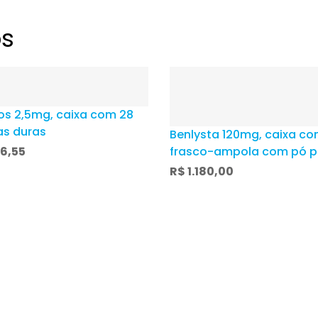
os
s 2,5mg, caixa com 28
as duras
Benlysta 120mg, caixa co
16,55
frasco-ampola com pó p
solução de uso intraven
R$
1.180,00