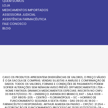
QUEM SOMOS
LOJA
MEDICAMENTOS IMPORTADOS
ASSESSORIA JUDICIAL
ASSISTÊNCIA FARMACÊUTICA
FALE CONOSCO
BLOG
CASO OS PRODUTOS APRESENTEM DIVERGÊNCIAS DE VALORES, O PREÇO VÁLIDO
É O DA SACOLA DE COMPRAS. VENDAS SUJEITAS A ANÁLISE E CONFIRMAÇÃO DE
DADOS. TODOS OS VALORES, FORMAS E CONDIÇÕES DE PAGAMENTO PODEM
SOFRER ALTERAÇÕES SEM NENHUM AVISO PRÉVIO. DFP MEDICAMENTOS LTDA –
NOME FANTASIA: DINAMICA MEDICAMENTOS ESPECIAIS. INSCRITA NO CNPJ:
33.168.571/0002-70 – ENDEREÇO: AVENIDA RIO BRANCO, 847 – SALA 1008 –
CEP: 88015-205 – CENTRO – FLORIANÓPOLIS – SC – HORÁRIO DE
FUNCIONAMENTO: SEGUNDA A SEXTA-FEIRA – DAS 09:00 AS 18:00 –
FARMACÊUTICO RESPONSÁVEL: ARTHUR ALMEIDA DA PAIXÃO – CRF/SC: 21.254 –
AUTORIZAÇÃO DE FUNCIONAMENTO: PROCESSO Nº 25351.107371/2025-29 –