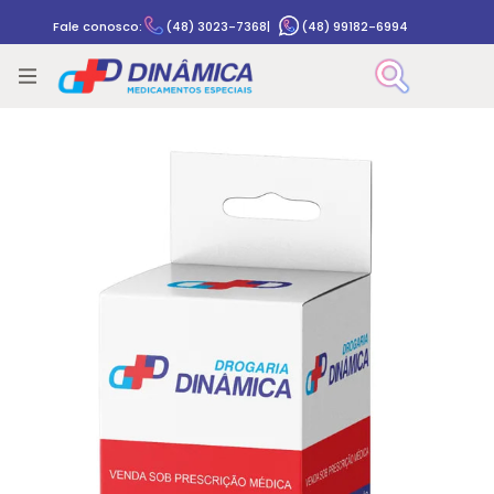
Fale conosco:
(48) 3023-7368
|
(48) 99182-6994
Rastrear pedido