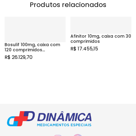
Produtos relacionados
Afinitor 10mg, caixa com 30
comprimidos
Bosulif 100mg, caixa com
R$
17.455,15
120 comprimidos
revestidos
R$
26.129,70