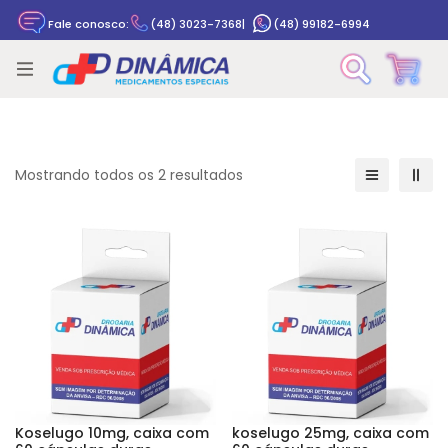
Fale conosco:
(48) 3023-7368
|
(48) 99182-6994
Rastrear pedido
Mostrando todos os 2 resultados
Koselugo 10mg, caixa com
koselugo 25mg, caixa com