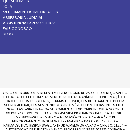
QUEM SOMOS
LOJA
MEDICAMENTOS IMPORTADOS
ASSESSORIA JUDICIAL
ASSISTÊNCIA FARMACÊUTICA
FALE CONOSCO
BLOG
CASO OS PRODUTOS APRESENTEM DIVERGÊNCIAS DE VALORES, O PREÇO VÁLIDO
É O DA SACOLA DE COMPRAS. VENDAS SUJEITAS A ANÁLISE E CONFIRMAÇÃO DE
DADOS. TODOS OS VALORES, FORMAS E CONDIÇÕES DE PAGAMENTO PODEM
SOFRER ALTERAÇÕES SEM NENHUM AVISO PRÉVIO. DFP MEDICAMENTOS LTDA –
NOME FANTASIA: DINAMICA MEDICAMENTOS ESPECIAIS. INSCRITA NO CNPJ:
33.168.571/0002-70 – ENDEREÇO: AVENIDA RIO BRANCO, 847 – SALA 1008 –
CEP: 88015-205 – CENTRO – FLORIANÓPOLIS – SC – HORÁRIO DE
FUNCIONAMENTO: SEGUNDA A SEXTA-FEIRA – DAS 09:00 AS 18:00 –
FARMACÊUTICO RESPONSÁVEL: ARTHUR ALMEIDA DA PAIXÃO – CRF/SC: 21.254 –
AUTORIZAÇÃO DE FUNCIONAMENTO: PROCESSO Nº 25351.107371/2025-29 –