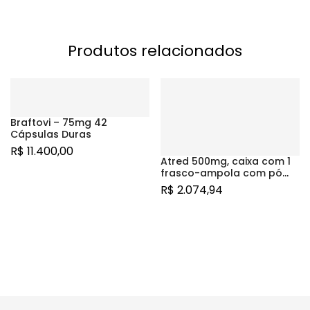
Produtos relacionados
Braftovi – 75mg 42
Cápsulas Duras
R$
11.400,00
Atred 500mg, caixa com 1
frasco-ampola com pó
para solução de uso
R$
2.074,94
intravenoso