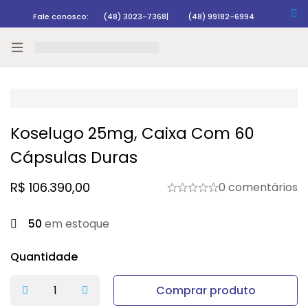
Fale conosco:
(48) 3023-7368
|
(48) 99182-6994
Rastrear pedido
Koselugo 25mg, Caixa Com 60
Cápsulas Duras
R$
106.390,00
0 comentários
50
em estoque
Quantidade
Comprar produto