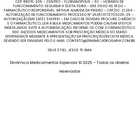
CEP: 88015-205 – CENTRO – FLORIANÓPOLIS – SC – HORÁRIO DE
FUNCIONAMENTO: SEGUNDA A SEXTA-FEIRA – DAS 09:00 AS 18:00 –
FARMACÊUTICO RESPONSÁVEL: ARTHUR ALMEIDA DA PAIXÃO – CRF/SC: 21.254 –
AUTORIZAÇÃO DE FUNCIONAMENTO: PROCESSO Nº 25351.107371/2025-29 –
AUTORIZAÇÃO/MS (AFE): 5193891 – EM CASO DE DÚVIDAS PROCURE O MÉDICO
E O FARMACÊUTICO, LEIA A BULA. MEDICAMENTOS PODEM CAUSAR EFEITOS
INDESEJADOS. EVITE A AUTOMEDICAÇÃO: INFORME-SE COM O FARMACÊUTICO
RDC 44/2009. MEDICAMENTOS SOB PRESCRIÇÃO MÉDICA SÓ SERÃO
DISPENSADOS MEDIANTE A APRESENTAÇÃO DA PRESCRIÇÃO/RECEITA MÉDICA.
DEVENDO SER ENVIADAS PELO E-MAIL: CONTATO@DINAMICADROGARIA.COM.BR.
DEUS É FIEL. JESUS TE AMA
Dinâmica Medicamentos Especiais © 2025 – Todos os direitos
reservados