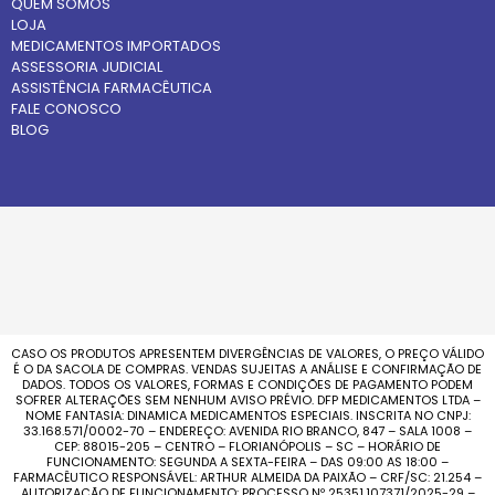
QUEM SOMOS
LOJA
MEDICAMENTOS IMPORTADOS
ASSESSORIA JUDICIAL
ASSISTÊNCIA FARMACÊUTICA
FALE CONOSCO
BLOG
CASO OS PRODUTOS APRESENTEM DIVERGÊNCIAS DE VALORES, O PREÇO VÁLIDO
É O DA SACOLA DE COMPRAS. VENDAS SUJEITAS A ANÁLISE E CONFIRMAÇÃO DE
DADOS. TODOS OS VALORES, FORMAS E CONDIÇÕES DE PAGAMENTO PODEM
SOFRER ALTERAÇÕES SEM NENHUM AVISO PRÉVIO. DFP MEDICAMENTOS LTDA –
NOME FANTASIA: DINAMICA MEDICAMENTOS ESPECIAIS. INSCRITA NO CNPJ:
33.168.571/0002-70 – ENDEREÇO: AVENIDA RIO BRANCO, 847 – SALA 1008 –
CEP: 88015-205 – CENTRO – FLORIANÓPOLIS – SC – HORÁRIO DE
FUNCIONAMENTO: SEGUNDA A SEXTA-FEIRA – DAS 09:00 AS 18:00 –
FARMACÊUTICO RESPONSÁVEL: ARTHUR ALMEIDA DA PAIXÃO – CRF/SC: 21.254 –
AUTORIZAÇÃO DE FUNCIONAMENTO: PROCESSO Nº 25351.107371/2025-29 –