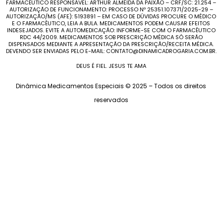
FARMACÊUTICO RESPONSÁVEL: ARTHUR ALMEIDA DA PAIXÃO – CRF/SC: 21.254 –
AUTORIZAÇÃO DE FUNCIONAMENTO: PROCESSO Nº 25351.107371/2025-29 –
AUTORIZAÇÃO/MS (AFE): 5193891 – EM CASO DE DÚVIDAS PROCURE O MÉDICO
E O FARMACÊUTICO, LEIA A BULA. MEDICAMENTOS PODEM CAUSAR EFEITOS
INDESEJADOS. EVITE A AUTOMEDICAÇÃO: INFORME-SE COM O FARMACÊUTICO
RDC 44/2009. MEDICAMENTOS SOB PRESCRIÇÃO MÉDICA SÓ SERÃO
DISPENSADOS MEDIANTE A APRESENTAÇÃO DA PRESCRIÇÃO/RECEITA MÉDICA.
DEVENDO SER ENVIADAS PELO E-MAIL: CONTATO@DINAMICADROGARIA.COM.BR.
DEUS É FIEL. JESUS TE AMA
Dinâmica Medicamentos Especiais © 2025 – Todos os direitos
reservados