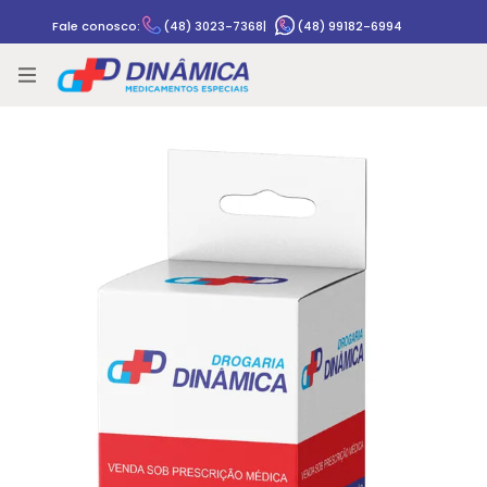
Fale conosco:
(48) 3023-7368
|
(48) 99182-6994
Rastrear pedido