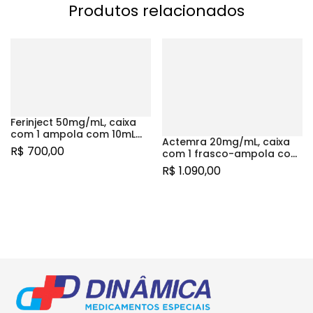
Produtos relacionados
Ferinject 50mg/mL, caixa
com 1 ampola com 10mL
Actemra 20mg/mL, caixa
de solução de uso
R$
700,00
com 1 frasco-ampola com
intravenoso
4mL de pó para solução
R$
1.090,00
de uso intravenoso