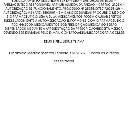
FUNCIONAMENTO: SEGUNDA A SEXTA-FEIRA – DAS 09:00 AS 18:00 –
FARMACÊUTICO RESPONSÁVEL: ARTHUR ALMEIDA DA PAIXÃO – CRF/SC: 21.254 –
AUTORIZAÇÃO DE FUNCIONAMENTO: PROCESSO Nº 25351.107371/2025-29 –
AUTORIZAÇÃO/MS (AFE): 5193891 – EM CASO DE DÚVIDAS PROCURE O MÉDICO
E O FARMACÊUTICO, LEIA A BULA. MEDICAMENTOS PODEM CAUSAR EFEITOS
INDESEJADOS. EVITE A AUTOMEDICAÇÃO: INFORME-SE COM O FARMACÊUTICO
RDC 44/2009. MEDICAMENTOS SOB PRESCRIÇÃO MÉDICA SÓ SERÃO
DISPENSADOS MEDIANTE A APRESENTAÇÃO DA PRESCRIÇÃO/RECEITA MÉDICA.
DEVENDO SER ENVIADAS PELO E-MAIL: CONTATO@DINAMICADROGARIA.COM.BR.
DEUS É FIEL. JESUS TE AMA
Dinâmica Medicamentos Especiais © 2025 – Todos os direitos
reservados