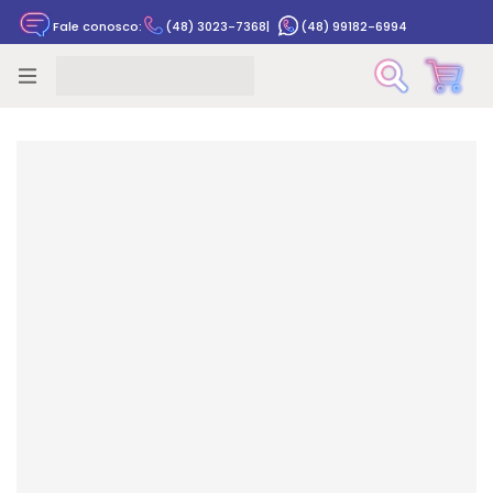
Fale conosco:
(48) 3023-7368
|
(48) 99182-6994
Rastrear pedido