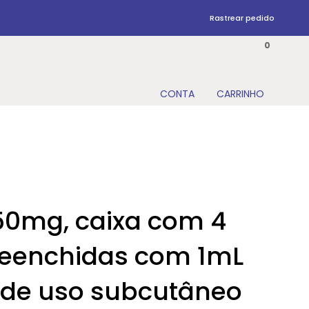
Rastrear pedido
0
 50mg, caixa com 4
reenchidas com 1mL
 de uso subcutâneo