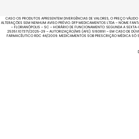
CASO OS PRODUTOS APRESENTEM DIVERGÊNCIAS DE VALORES, O PREÇO VÁLIDO
ALTERAÇÕES SEM NENHUM AVISO PRÉVIO. DFP MEDICAMENTOS LTDA – NOME FANTASI
– FLORIANÓPOLIS – SC – HORÁRIO DE FUNCIONAMENTO: SEGUNDA A SEXTA-F
25351.107371/2025-29 – AUTORIZAÇÃO/MS (AFE): 5193891 – EM CASO DE DÚ
FARMACÊUTICO RDC 44/2009. MEDICAMENTOS SOB PRESCRIÇÃO MÉDICA SÓ SE