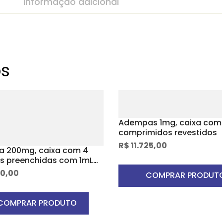
Informação adicional
os
Adempas 1mg, caixa com
comprimidos revestidos
R$
11.725,00
ta 200mg, caixa com 4
as preenchidas com 1mL
ução de uso subcutâneo +
0,00
COMPRAR PRODUT
 aplicadora
COMPRAR PRODUTO