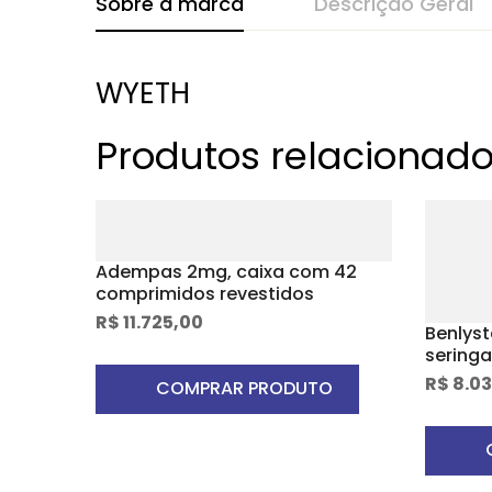
Sobre a marca
Descrição Geral
WYETH
Produtos relacionad
Adempas 2mg, caixa com 42
comprimidos revestidos
R$
11.725,00
Benlys
sering
de sol
R$
8.03
COMPRAR PRODUTO
caneta