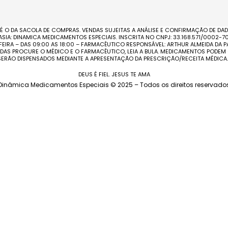
 É O DA SACOLA DE COMPRAS. VENDAS SUJEITAS A ANÁLISE E CONFIRMAÇÃO DE D
A: DINAMICA MEDICAMENTOS ESPECIAIS. INSCRITA NO CNPJ: 33.168.571/0002-70 
EIRA – DAS 09:00 AS 18:00 – FARMACÊUTICO RESPONSÁVEL: ARTHUR ALMEIDA DA 
VIDAS PROCURE O MÉDICO E O FARMACÊUTICO, LEIA A BULA. MEDICAMENTOS PODE
RÃO DISPENSADOS MEDIANTE A APRESENTAÇÃO DA PRESCRIÇÃO/RECEITA MÉDICA.
DEUS É FIEL. JESUS TE AMA
Dinâmica Medicamentos Especiais © 2025 – Todos os direitos reservado