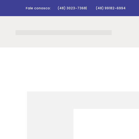
Fale conosco:
(48) 3023-7368
|
(48) 99182-6994