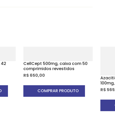
 42
CellCept 500mg, caixa com 50
comprimidos revestidos
R$
650,00
Azacit
100mg,
pó par
R$
565
O
COMPRAR PRODUTO
subcu