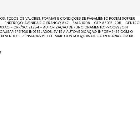
ADOS. TODOS OS VALORES, FORMAS E CONDIÇÕES DE PAGAMENTO PODEM SOFRER
– ENDEREÇO: AVENIDA RIO BRANCO, 847 – SALA 1008 – CEP: 88015-205 – CENTRO
PAIXÃO – CRF/SC: 21.254 – AUTORIZAÇÃO DE FUNCIONAMENTO: PROCESSO Nº
M CAUSAR EFEITOS INDESEJADOS. EVITE A AUTOMEDICAÇÃO: INFORME-SE COM O
 DEVENDO SER ENVIADAS PELO E-MAIL: CONTATO@DINAMICADROGARIA.COM.BR.
s