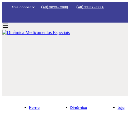
Fale conosco:
(48) 3023-7368
|
(48) 99182-6994
Home
Dinâmica
Loja