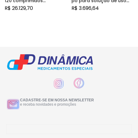
120 comprimidos
pó para solução de uso
revestidos
intravenoso
R$
26.129,70
R$
3.696,64
CADASTRE-SE EM NOSSA NEWSLETTER
e receba novidades e promoções