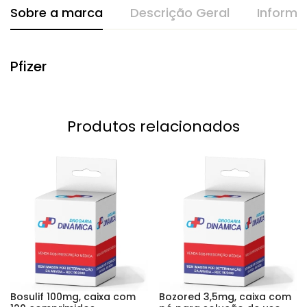
Sobre a marca
Descrição Geral
Informa
Pfizer
Produtos relacionados
Bosulif 100mg, caixa com
Bozored 3,5mg, caixa com