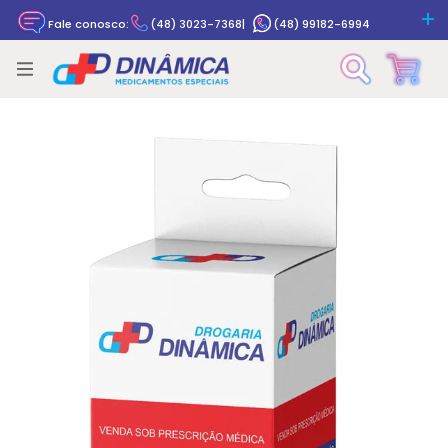
Fale conosco:
(48) 3023-7368
|
(48) 99182-6994
Rastrear pedido