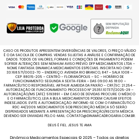
CASO OS PRODUTOS APRESENTEM DIVERGÊNCIAS DE VALORES, O PREÇO VÁLIDO
É O DA SACOLA DE COMPRAS. VENDAS SUJEITAS A ANÁLISE E CONFIRMAÇÃO DE
DADOS. TODOS OS VALORES, FORMAS E CONDIÇÕES DE PAGAMENTO PODEM
SOFRER ALTERAÇÕES SEM NENHUM AVISO PRÉVIO. DFP MEDICAMENTOS LTDA –
NOME FANTASIA: DINAMICA MEDICAMENTOS ESPECIAIS. INSCRITA NO CNPJ:
33.168.571/0002-70 – ENDEREÇO: AVENIDA RIO BRANCO, 847 – SALA 1008 –
CEP: 88015-205 – CENTRO – FLORIANÓPOLIS – SC – HORÁRIO DE
FUNCIONAMENTO: SEGUNDA A SEXTA-FEIRA – DAS 09:00 AS 18:00 –
FARMACÊUTICO RESPONSÁVEL: ARTHUR ALMEIDA DA PAIXÃO – CRF/SC: 21.254 –
AUTORIZAÇÃO DE FUNCIONAMENTO: PROCESSO Nº 25351.107371/2025-29 –
AUTORIZAÇÃO/MS (AFE): 5193891 – EM CASO DE DÚVIDAS PROCURE O MÉDICO
E O FARMACÊUTICO, LEIA A BULA. MEDICAMENTOS PODEM CAUSAR EFEITOS
INDESEJADOS. EVITE A AUTOMEDICAÇÃO: INFORME-SE COM O FARMACÊUTICO
RDC 44/2009. MEDICAMENTOS SOB PRESCRIÇÃO MÉDICA SÓ SERÃO
DISPENSADOS MEDIANTE A APRESENTAÇÃO DA PRESCRIÇÃO/RECEITA MÉDICA.
DEVENDO SER ENVIADAS PELO E-MAIL: CONTATO@DINAMICADROGARIA.COM.BR.
DEUS É FIEL. JESUS TE AMA
Dinâmica Medicamentos Especiais © 2025 – Todos os direitos