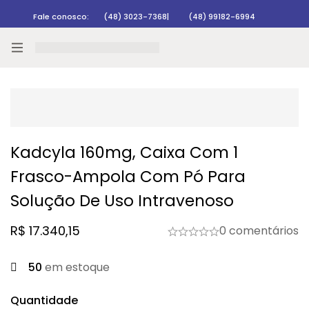
Fale conosco:
(48) 3023-7368
|
(48) 99182-6994
Rastrear pedido
Kadcyla 160mg, Caixa Com 1
Frasco-Ampola Com Pó Para
Solução De Uso Intravenoso
R$
17.340,15
0 comentários
50
em estoque
Quantidade