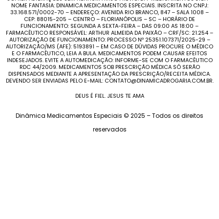
NOME FANTASIA: DINAMICA MEDICAMENTOS ESPECIAIS. INSCRITA NO CNPJ:
33.168.571/0002-70 – ENDEREÇO: AVENIDA RIO BRANCO, 847 – SALA 1008 –
CEP: 88015-205 – CENTRO – FLORIANÓPOLIS – SC – HORÁRIO DE
FUNCIONAMENTO: SEGUNDA A SEXTA-FEIRA – DAS 09:00 AS 18:00 –
FARMACÊUTICO RESPONSÁVEL: ARTHUR ALMEIDA DA PAIXÃO – CRF/SC: 21.254 –
AUTORIZAÇÃO DE FUNCIONAMENTO: PROCESSO Nº 25351.107371/2025-29 –
AUTORIZAÇÃO/MS (AFE): 5193891 – EM CASO DE DÚVIDAS PROCURE O MÉDICO
E O FARMACÊUTICO, LEIA A BULA. MEDICAMENTOS PODEM CAUSAR EFEITOS
INDESEJADOS. EVITE A AUTOMEDICAÇÃO: INFORME-SE COM O FARMACÊUTICO
RDC 44/2009. MEDICAMENTOS SOB PRESCRIÇÃO MÉDICA SÓ SERÃO
DISPENSADOS MEDIANTE A APRESENTAÇÃO DA PRESCRIÇÃO/RECEITA MÉDICA.
DEVENDO SER ENVIADAS PELO E-MAIL: CONTATO@DINAMICADROGARIA.COM.BR.
DEUS É FIEL. JESUS TE AMA
Dinâmica Medicamentos Especiais © 2025 – Todos os direitos
reservados