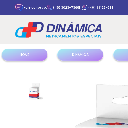
Fale conosco:
(48) 3023-7368
|
(48) 99182-6994
HOME
DINÂMICA