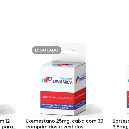
ESGOTADO
m 12
Exemestano 25mg, caixa com 30
Borte
 para
comprimidos revestidos
3,5mg,