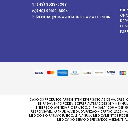
(48) 3023-7368
IMU
(48) 99182-6994
ONC
VENDAS@DINAMICADROGARIA.COM.BR
DER
GEN
ESPE
CASO OS PRODUTOS APRESENTEM DIVERGÊNCIAS DE VALORES, O
DE PAGAMENTO PODEM SOFRER ALTERAÇÕES SEM NENHUM AV
ENDEREÇO: AVENIDA RIO BRANCO, 847 – SALA 1008 – CEP:
RESPONSÁVEL: ARTHUR ALMEIDA DA PAIXÃO – CRF/SC: 21.254
MÉDICO E O FARMACÊUTICO, LEIA A BULA. MEDICAMENTOS POD
MÉDICA SÓ SERÃO DISPENSADOS MEDIANTE A