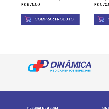
revestidos – SANDOZ
compri
R$
875,00
R$
570,
COMPRAR PRODUTO
PRECISA DE AJUDA
CAT