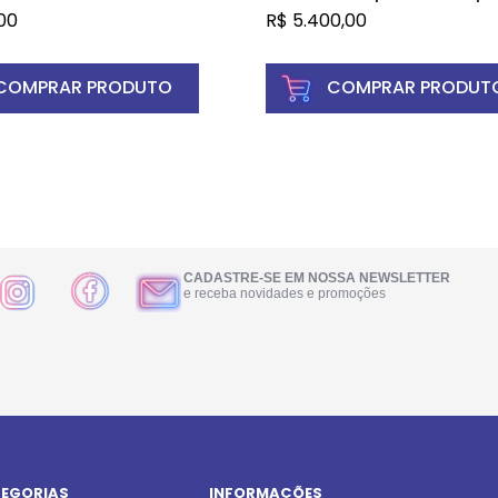
midos revestidos
solução de uso intraveno
00
R$
5.400,00
frascos-ampolas com 6
diluente
COMPRAR PRODUTO
COMPRAR PRODUT
CADASTRE-SE EM NOSSA NEWSLETTER
e receba novidades e promoções
EGORIAS
INFORMAÇÕES