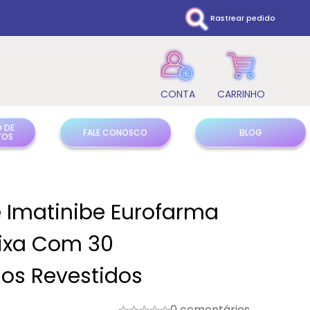
Rastrear pedido
 DE
FALE CONOSCO
BLOG
TOS
e Imatinibe Eurofarma
ixa Com 30
os Revestidos
0 comentários