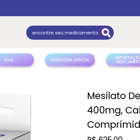
IMPORTAÇÃO
LOJA
ASSESSORIA JUDICIAL
MEDICAMEN
Mesilato D
400mg, Ca
Comprimid
R$
625,00