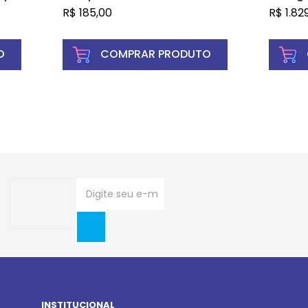
so + 12
ampola
R$
185,00
R$
1.82
0mL de
uso in
O
COMPRAR PRODUTO
INSTITUCIONAL