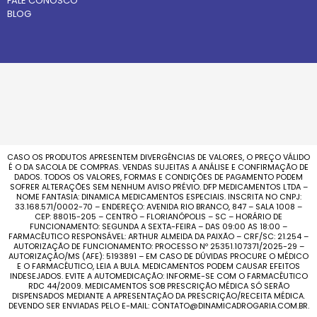
FALE CONOSCO
BLOG
CASO OS PRODUTOS APRESENTEM DIVERGÊNCIAS DE VALORES, O PREÇO VÁLIDO
É O DA SACOLA DE COMPRAS. VENDAS SUJEITAS A ANÁLISE E CONFIRMAÇÃO DE
DADOS. TODOS OS VALORES, FORMAS E CONDIÇÕES DE PAGAMENTO PODEM
SOFRER ALTERAÇÕES SEM NENHUM AVISO PRÉVIO. DFP MEDICAMENTOS LTDA –
NOME FANTASIA: DINAMICA MEDICAMENTOS ESPECIAIS. INSCRITA NO CNPJ:
33.168.571/0002-70 – ENDEREÇO: AVENIDA RIO BRANCO, 847 – SALA 1008 –
CEP: 88015-205 – CENTRO – FLORIANÓPOLIS – SC – HORÁRIO DE
FUNCIONAMENTO: SEGUNDA A SEXTA-FEIRA – DAS 09:00 AS 18:00 –
FARMACÊUTICO RESPONSÁVEL: ARTHUR ALMEIDA DA PAIXÃO – CRF/SC: 21.254 –
AUTORIZAÇÃO DE FUNCIONAMENTO: PROCESSO Nº 25351.107371/2025-29 –
AUTORIZAÇÃO/MS (AFE): 5193891 – EM CASO DE DÚVIDAS PROCURE O MÉDICO
E O FARMACÊUTICO, LEIA A BULA. MEDICAMENTOS PODEM CAUSAR EFEITOS
INDESEJADOS. EVITE A AUTOMEDICAÇÃO: INFORME-SE COM O FARMACÊUTICO
RDC 44/2009. MEDICAMENTOS SOB PRESCRIÇÃO MÉDICA SÓ SERÃO
DISPENSADOS MEDIANTE A APRESENTAÇÃO DA PRESCRIÇÃO/RECEITA MÉDICA.
DEVENDO SER ENVIADAS PELO E-MAIL: CONTATO@DINAMICADROGARIA.COM.BR.