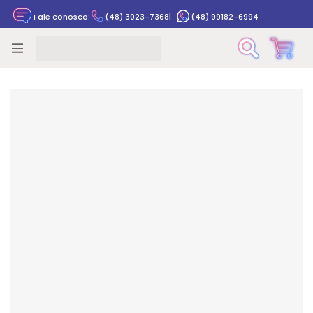
Fale conosco:
(48) 3023-7368
|
(48) 99182-6994
Rastrear pedido