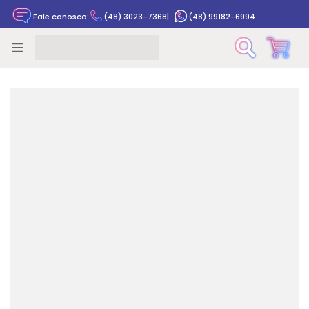
Fale conosco:
(48) 3023-7368
|
(48) 99182-6994
Rastrear pedido