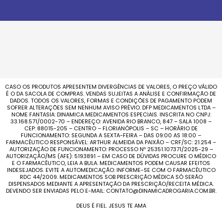
CASO OS PRODUTOS APRESENTEM DIVERGÊNCIAS DE VALORES, O PREÇO VÁLIDO
É O DA SACOLA DE COMPRAS. VENDAS SUJEITAS A ANÁLISE E CONFIRMAÇÃO DE
DADOS. TODOS OS VALORES, FORMAS E CONDIÇÕES DE PAGAMENTO PODEM
SOFRER ALTERAÇÕES SEM NENHUM AVISO PRÉVIO. DFP MEDICAMENTOS LTDA –
NOME FANTASIA: DINAMICA MEDICAMENTOS ESPECIAIS. INSCRITA NO CNPJ:
33.168.571/0002-70 – ENDEREÇO: AVENIDA RIO BRANCO, 847 – SALA 1008 –
CEP: 88015-205 – CENTRO – FLORIANÓPOLIS – SC – HORÁRIO DE
FUNCIONAMENTO: SEGUNDA A SEXTA-FEIRA – DAS 09:00 AS 18:00 –
FARMACÊUTICO RESPONSÁVEL: ARTHUR ALMEIDA DA PAIXÃO – CRF/SC: 21.254 –
AUTORIZAÇÃO DE FUNCIONAMENTO: PROCESSO Nº 25351.107371/2025-29 –
AUTORIZAÇÃO/MS (AFE): 5193891 – EM CASO DE DÚVIDAS PROCURE O MÉDICO
E O FARMACÊUTICO, LEIA A BULA. MEDICAMENTOS PODEM CAUSAR EFEITOS
INDESEJADOS. EVITE A AUTOMEDICAÇÃO: INFORME-SE COM O FARMACÊUTICO
RDC 44/2009. MEDICAMENTOS SOB PRESCRIÇÃO MÉDICA SÓ SERÃO
DISPENSADOS MEDIANTE A APRESENTAÇÃO DA PRESCRIÇÃO/RECEITA MÉDICA.
DEVENDO SER ENVIADAS PELO E-MAIL: CONTATO@DINAMICADROGARIA.COM.BR.
DEUS É FIEL. JESUS TE AMA