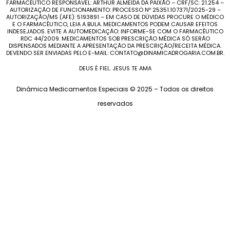
FARMACÊUTICO RESPONSÁVEL: ARTHUR ALMEIDA DA PAIXÃO – CRF/SC: 21.254 –
AUTORIZAÇÃO DE FUNCIONAMENTO: PROCESSO Nº 25351.107371/2025-29 –
AUTORIZAÇÃO/MS (AFE): 5193891 – EM CASO DE DÚVIDAS PROCURE O MÉDICO
E O FARMACÊUTICO, LEIA A BULA. MEDICAMENTOS PODEM CAUSAR EFEITOS
INDESEJADOS. EVITE A AUTOMEDICAÇÃO: INFORME-SE COM O FARMACÊUTICO
RDC 44/2009. MEDICAMENTOS SOB PRESCRIÇÃO MÉDICA SÓ SERÃO
DISPENSADOS MEDIANTE A APRESENTAÇÃO DA PRESCRIÇÃO/RECEITA MÉDICA.
DEVENDO SER ENVIADAS PELO E-MAIL: CONTATO@DINAMICADROGARIA.COM.BR.
DEUS É FIEL. JESUS TE AMA
Dinâmica Medicamentos Especiais © 2025 – Todos os direitos
reservados