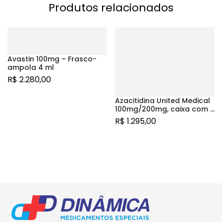
Produtos relacionados
Avastin 100mg – Frasco-
ampola 4 ml
R$
2.280,00
Azacitidina United Medical
100mg/200mg, caixa com 1
frasco-ampola com pó
R$
1.295,00
para suspensão