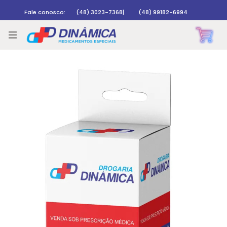
Fale conosco:
(48) 3023-7368
|
(48) 99182-6994
Rastrear pedido