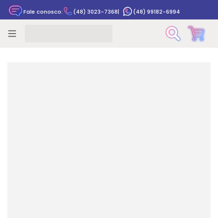
Fale conosco:
(48) 3023-7368
|
(48) 99182-6994
Rastrear pedido