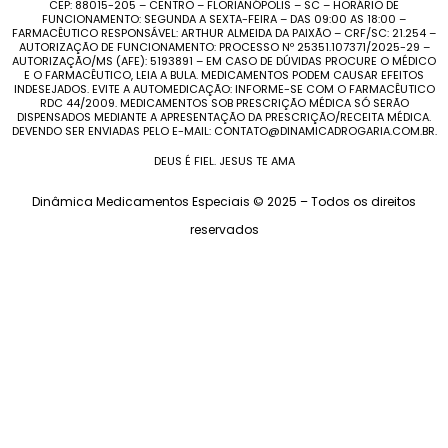
CEP: 88015-205 – CENTRO – FLORIANÓPOLIS – SC – HORÁRIO DE
FUNCIONAMENTO: SEGUNDA A SEXTA-FEIRA – DAS 09:00 AS 18:00 –
FARMACÊUTICO RESPONSÁVEL: ARTHUR ALMEIDA DA PAIXÃO – CRF/SC: 21.254 –
AUTORIZAÇÃO DE FUNCIONAMENTO: PROCESSO Nº 25351.107371/2025-29 –
AUTORIZAÇÃO/MS (AFE): 5193891 – EM CASO DE DÚVIDAS PROCURE O MÉDICO
E O FARMACÊUTICO, LEIA A BULA. MEDICAMENTOS PODEM CAUSAR EFEITOS
INDESEJADOS. EVITE A AUTOMEDICAÇÃO: INFORME-SE COM O FARMACÊUTICO
RDC 44/2009. MEDICAMENTOS SOB PRESCRIÇÃO MÉDICA SÓ SERÃO
DISPENSADOS MEDIANTE A APRESENTAÇÃO DA PRESCRIÇÃO/RECEITA MÉDICA.
DEVENDO SER ENVIADAS PELO E-MAIL: CONTATO@DINAMICADROGARIA.COM.BR.
DEUS É FIEL. JESUS TE AMA
Dinâmica Medicamentos Especiais © 2025 – Todos os direitos
reservados