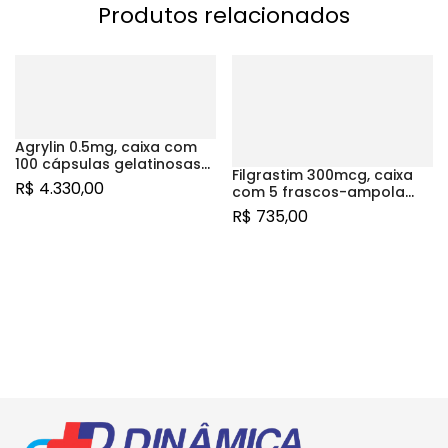
Produtos relacionados
Agrylin 0.5mg, caixa com
100 cápsulas gelatinosas
Filgrastim 300mcg, caixa
duras
R$
4.330,00
com 5 frascos-ampola
com 1mL de solução
R$
735,00