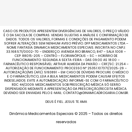
CASO OS PRODUTOS APRESENTEM DIVERGÊNCIAS DE VALORES, O PREÇO VÁLIDO
É O DA SACOLA DE COMPRAS. VENDAS SUJEITAS A ANÁLISE E CONFIRMAÇÃO DE
DADOS. TODOS OS VALORES, FORMAS E CONDIÇÕES DE PAGAMENTO PODEM
SOFRER ALTERAÇÕES SEM NENHUM AVISO PRÉVIO. DFP MEDICAMENTOS LTDA –
NOME FANTASIA: DINAMICA MEDICAMENTOS ESPECIAIS. INSCRITA NO CNPJ:
33.168.571/0002-70 – ENDEREÇO: AVENIDA RIO BRANCO, 847 – SALA 1008 –
CEP: 88015-205 – CENTRO – FLORIANÓPOLIS – SC – HORÁRIO DE
FUNCIONAMENTO: SEGUNDA A SEXTA-FEIRA – DAS 09:00 AS 18:00 –
FARMACÊUTICO RESPONSÁVEL: ARTHUR ALMEIDA DA PAIXÃO – CRF/SC: 21.254 –
AUTORIZAÇÃO DE FUNCIONAMENTO: PROCESSO Nº 25351.107371/2025-29 –
AUTORIZAÇÃO/MS (AFE): 5193891 – EM CASO DE DÚVIDAS PROCURE O MÉDICO
E O FARMACÊUTICO, LEIA A BULA. MEDICAMENTOS PODEM CAUSAR EFEITOS
INDESEJADOS. EVITE A AUTOMEDICAÇÃO: INFORME-SE COM O FARMACÊUTICO
RDC 44/2009. MEDICAMENTOS SOB PRESCRIÇÃO MÉDICA SÓ SERÃO
DISPENSADOS MEDIANTE A APRESENTAÇÃO DA PRESCRIÇÃO/RECEITA MÉDICA.
DEVENDO SER ENVIADAS PELO E-MAIL: CONTATO@DINAMICADROGARIA.COM.BR.
DEUS É FIEL. JESUS TE AMA
Dinâmica Medicamentos Especiais © 2025 – Todos os direitos
reservados