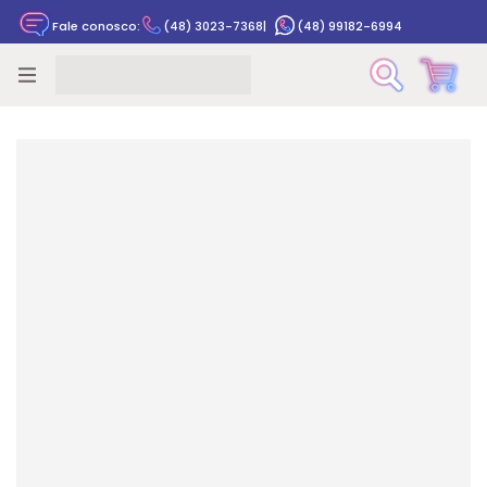
Fale conosco:
(48) 3023-7368
|
(48) 99182-6994
Rastrear pedido