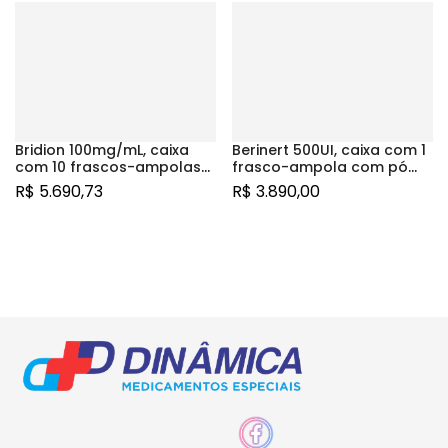
Bridion 100mg/mL, caixa
Berinert 500UI, caixa com 1
com 10 frascos-ampolas
frasco-ampola com pó
com 2mL de solução de
para solução de uso
R$
5.690,73
R$
3.890,00
uso intramuscular
intravenoso + 10mL de
diluente