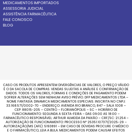
MEDICAMENTOS IMPORTADOS
ASSESSORIA JUDICIAL
ASSISTÊNCIA FARMACÊUTICA
FALE CONOSCO
BLOG
CASO OS PRODUTOS APRESENTEM DIVERGÊNCIAS DE VALORES, O PREÇO VÁLIDO
É O DA SACOLA DE COMPRAS. VENDAS SUJEITAS A ANÁLISE E CONFIRMAÇÃO DE
DADOS. TODOS OS VALORES, FORMAS E CONDIÇÕES DE PAGAMENTO PODEM
SOFRER ALTERAÇÕES SEM NENHUM AVISO PRÉVIO. DFP MEDICAMENTOS LTDA –
NOME FANTASIA: DINAMICA MEDICAMENTOS ESPECIAIS. INSCRITA NO CNPJ:
33.168.571/0002-70 – ENDEREÇO: AVENIDA RIO BRANCO, 847 – SALA 1008 –
CEP: 88015-205 – CENTRO – FLORIANÓPOLIS – SC – HORÁRIO DE
FUNCIONAMENTO: SEGUNDA A SEXTA-FEIRA – DAS 09:00 AS 18:00 –
FARMACÊUTICO RESPONSÁVEL: ARTHUR ALMEIDA DA PAIXÃO – CRF/SC: 21.254 –
AUTORIZAÇÃO DE FUNCIONAMENTO: PROCESSO Nº 25351.107371/2025-29 –
AUTORIZAÇÃO/MS (AFE): 5193891 – EM CASO DE DÚVIDAS PROCURE O MÉDICO
E O FARMACÊUTICO, LEIA A BULA. MEDICAMENTOS PODEM CAUSAR EFEITOS