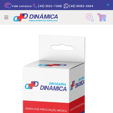
Fale conosco:
(48) 3023-7368
|
(48) 99182-6994
Rastrear pedido