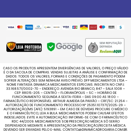
CASO OS PRODUTOS APRESENTEM DIVERGÊNCIAS DE VALORES, O PREÇO VÁLIDO
É O DA SACOLA DE COMPRAS. VENDAS SUJEITAS A ANÁLISE E CONFIRMAÇÃO DE
DADOS. TODOS OS VALORES, FORMAS E CONDIÇÕES DE PAGAMENTO PODEM
SOFRER ALTERAÇÕES SEM NENHUM AVISO PRÉVIO. DFP MEDICAMENTOS LTDA –
NOME FANTASIA: DINAMICA MEDICAMENTOS ESPECIAIS. INSCRITA NO CNPJ:
33.168.571/0002-70 – ENDEREÇO: AVENIDA RIO BRANCO, 847 – SALA 1008 –
CEP: 88015-205 – CENTRO – FLORIANÓPOLIS – SC – HORÁRIO DE
FUNCIONAMENTO: SEGUNDA A SEXTA-FEIRA – DAS 09:00 AS 18:00 –
FARMACÊUTICO RESPONSÁVEL: ARTHUR ALMEIDA DA PAIXÃO – CRF/SC: 21.254 –
AUTORIZAÇÃO DE FUNCIONAMENTO: PROCESSO Nº 25351.107371/2025-29 –
AUTORIZAÇÃO/MS (AFE): 5193891 – EM CASO DE DÚVIDAS PROCURE O MÉDICO
E O FARMACÊUTICO, LEIA A BULA. MEDICAMENTOS PODEM CAUSAR EFEITOS
INDESEJADOS. EVITE A AUTOMEDICAÇÃO: INFORME-SE COM O FARMACÊUTICO
RDC 44/2009. MEDICAMENTOS SOB PRESCRIÇÃO MÉDICA SÓ SERÃO
DISPENSADOS MEDIANTE A APRESENTAÇÃO DA PRESCRIÇÃO/RECEITA MÉDICA.
DEVENDO SER ENVIADAS PELO E-MAIL: CONTATO@DINAMICADROGARIA.COM.BR.