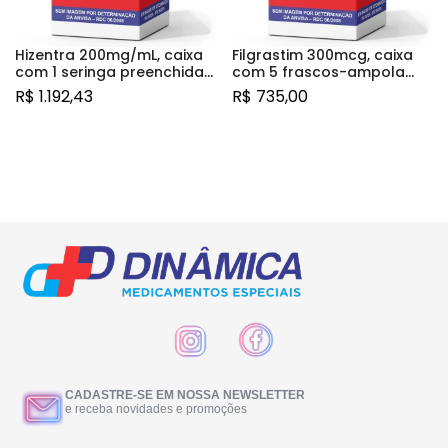
Hizentra 200mg/mL, caixa
Filgrastim 300mcg, caixa
com 1 seringa preenchida
com 5 frascos-ampola
com 10mL de solução de
com 1mL de solução
R$
1.192,43
R$
735,00
uso subcutâneo
CADASTRE-SE EM NOSSA NEWSLETTER
e receba novidades e promoções