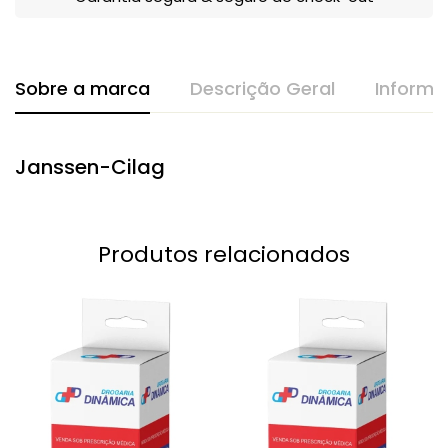
Sobre a marca
Descrição Geral
Informa
Janssen-Cilag
Produtos relacionados