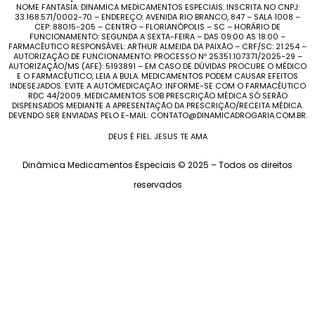
NOME FANTASIA: DINAMICA MEDICAMENTOS ESPECIAIS. INSCRITA NO CNPJ:
33.168.571/0002-70 – ENDEREÇO: AVENIDA RIO BRANCO, 847 – SALA 1008 –
CEP: 88015-205 – CENTRO – FLORIANÓPOLIS – SC – HORÁRIO DE
FUNCIONAMENTO: SEGUNDA A SEXTA-FEIRA – DAS 09:00 AS 18:00 –
FARMACÊUTICO RESPONSÁVEL: ARTHUR ALMEIDA DA PAIXÃO – CRF/SC: 21.254 –
AUTORIZAÇÃO DE FUNCIONAMENTO: PROCESSO Nº 25351.107371/2025-29 –
AUTORIZAÇÃO/MS (AFE): 5193891 – EM CASO DE DÚVIDAS PROCURE O MÉDICO
E O FARMACÊUTICO, LEIA A BULA. MEDICAMENTOS PODEM CAUSAR EFEITOS
INDESEJADOS. EVITE A AUTOMEDICAÇÃO: INFORME-SE COM O FARMACÊUTICO
RDC 44/2009. MEDICAMENTOS SOB PRESCRIÇÃO MÉDICA SÓ SERÃO
DISPENSADOS MEDIANTE A APRESENTAÇÃO DA PRESCRIÇÃO/RECEITA MÉDICA.
DEVENDO SER ENVIADAS PELO E-MAIL: CONTATO@DINAMICADROGARIA.COM.BR.
DEUS É FIEL. JESUS TE AMA
Dinâmica Medicamentos Especiais © 2025 – Todos os direitos
reservados