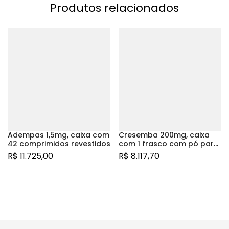
Produtos relacionados
Adempas 1,5mg, caixa com
Cresemba 200mg, caixa
42 comprimidos revestidos
com 1 frasco com pó para
solução de infusão
R$
11.725,00
R$
8.117,70
intravenoso