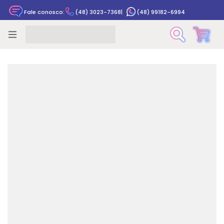
Fale conosco:
(48) 3023-7368
|
(48) 99182-6994
Rastrear pedido