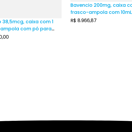
Bavencio 200mg, caixa c
frasco-ampola com 10mL
solução de uso intraven
R$
8.966,87
o 38,5mcg, caixa com 1
-ampola com pó para
 de uso intravenoso + 1
0,00
-ampola com 10mL de
 estabilizante