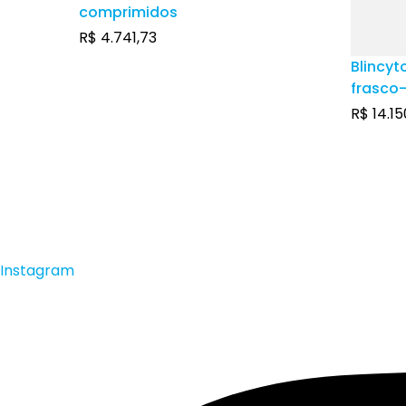
comprimidos
R$
4.741,73
Blincyt
frasco
solução
R$
14.15
frasco
solução
Instagram