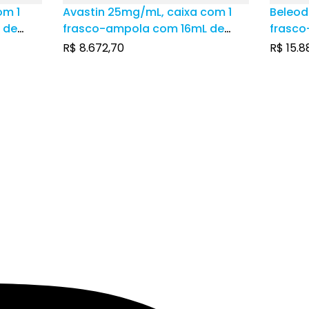
om 1
Avastin 25mg/mL, caixa com 1
Beleod
 de
frasco-ampola com 16mL de
frasco
oso
solução de uso intravenoso
soluçã
R$
8.672,70
R$
15.8