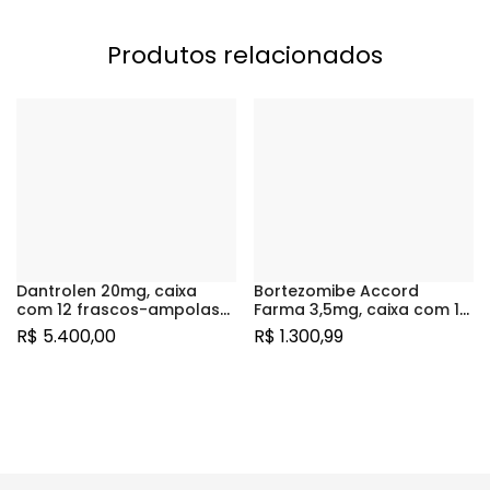
Produtos relacionados
Dantrolen 20mg, caixa
Bortezomibe Accord
com 12 frascos-ampolas
Farma 3,5mg, caixa com 1
com pó para solução de
frasco-ampola com pó
R$
5.400,00
R$
1.300,99
uso intravenoso + 12
para solução de uso
frascos-ampolas com
intravenoso ou
60mL de diluente
subcutâneo