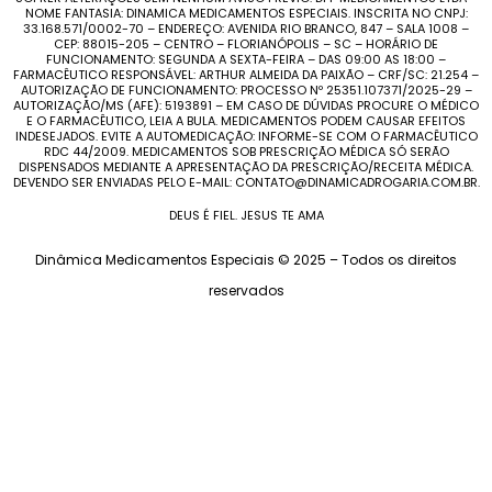
NOME FANTASIA: DINAMICA MEDICAMENTOS ESPECIAIS. INSCRITA NO CNPJ:
33.168.571/0002-70 – ENDEREÇO: AVENIDA RIO BRANCO, 847 – SALA 1008 –
CEP: 88015-205 – CENTRO – FLORIANÓPOLIS – SC – HORÁRIO DE
FUNCIONAMENTO: SEGUNDA A SEXTA-FEIRA – DAS 09:00 AS 18:00 –
FARMACÊUTICO RESPONSÁVEL: ARTHUR ALMEIDA DA PAIXÃO – CRF/SC: 21.254 –
AUTORIZAÇÃO DE FUNCIONAMENTO: PROCESSO Nº 25351.107371/2025-29 –
AUTORIZAÇÃO/MS (AFE): 5193891 – EM CASO DE DÚVIDAS PROCURE O MÉDICO
E O FARMACÊUTICO, LEIA A BULA. MEDICAMENTOS PODEM CAUSAR EFEITOS
INDESEJADOS. EVITE A AUTOMEDICAÇÃO: INFORME-SE COM O FARMACÊUTICO
RDC 44/2009. MEDICAMENTOS SOB PRESCRIÇÃO MÉDICA SÓ SERÃO
DISPENSADOS MEDIANTE A APRESENTAÇÃO DA PRESCRIÇÃO/RECEITA MÉDICA.
DEVENDO SER ENVIADAS PELO E-MAIL: CONTATO@DINAMICADROGARIA.COM.BR.
DEUS É FIEL. JESUS TE AMA
Dinâmica Medicamentos Especiais © 2025 – Todos os direitos
reservados