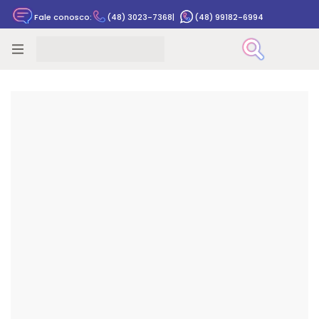
Fale conosco:
(48) 3023-7368
|
(48) 99182-6994
Rastrear pedido