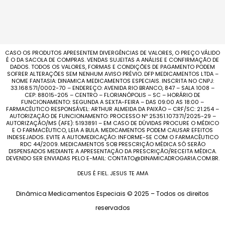
CASO OS PRODUTOS APRESENTEM DIVERGÊNCIAS DE VALORES, O PREÇO VÁLIDO
É O DA SACOLA DE COMPRAS. VENDAS SUJEITAS A ANÁLISE E CONFIRMAÇÃO DE
DADOS. TODOS OS VALORES, FORMAS E CONDIÇÕES DE PAGAMENTO PODEM
SOFRER ALTERAÇÕES SEM NENHUM AVISO PRÉVIO. DFP MEDICAMENTOS LTDA –
NOME FANTASIA: DINAMICA MEDICAMENTOS ESPECIAIS. INSCRITA NO CNPJ:
33.168.571/0002-70 – ENDEREÇO: AVENIDA RIO BRANCO, 847 – SALA 1008 –
CEP: 88015-205 – CENTRO – FLORIANÓPOLIS – SC – HORÁRIO DE
FUNCIONAMENTO: SEGUNDA A SEXTA-FEIRA – DAS 09:00 AS 18:00 –
FARMACÊUTICO RESPONSÁVEL: ARTHUR ALMEIDA DA PAIXÃO – CRF/SC: 21.254 –
AUTORIZAÇÃO DE FUNCIONAMENTO: PROCESSO Nº 25351.107371/2025-29 –
AUTORIZAÇÃO/MS (AFE): 5193891 – EM CASO DE DÚVIDAS PROCURE O MÉDICO
E O FARMACÊUTICO, LEIA A BULA. MEDICAMENTOS PODEM CAUSAR EFEITOS
INDESEJADOS. EVITE A AUTOMEDICAÇÃO: INFORME-SE COM O FARMACÊUTICO
RDC 44/2009. MEDICAMENTOS SOB PRESCRIÇÃO MÉDICA SÓ SERÃO
DISPENSADOS MEDIANTE A APRESENTAÇÃO DA PRESCRIÇÃO/RECEITA MÉDICA.
DEVENDO SER ENVIADAS PELO E-MAIL: CONTATO@DINAMICADROGARIA.COM.BR.
DEUS É FIEL. JESUS TE AMA
Dinâmica Medicamentos Especiais © 2025 – Todos os direitos
reservados