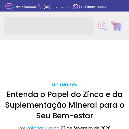
Fale conosco:
(48) 3023-7368
|
(48) 99182-6994
Rastrear pedido
SUPLEMENTOS
Entenda o Papel do Zinco e da
Suplementação Mineral para o
Seu Bem-estar
Por
Poliana Silva
no
23 de fevereiro de 2026