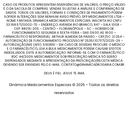
CASO OS PRODUTOS APRESENTEM DIVERGÊNCIAS DE VALORES, O PREÇO VÁLIDO
É O DA SACOLA DE COMPRAS. VENDAS SUJEITAS A ANÁLISE E CONFIRMAÇÃO DE
DADOS. TODOS OS VALORES, FORMAS E CONDIÇÕES DE PAGAMENTO PODEM
SOFRER ALTERAÇÕES SEM NENHUM AVISO PRÉVIO. DFP MEDICAMENTOS LTDA –
NOME FANTASIA: DINAMICA MEDICAMENTOS ESPECIAIS. INSCRITA NO CNPJ:
33.168.571/0002-70 – ENDEREÇO: AVENIDA RIO BRANCO, 847 – SALA 1008 –
CEP: 88015-205 – CENTRO – FLORIANÓPOLIS – SC – HORÁRIO DE
FUNCIONAMENTO: SEGUNDA A SEXTA-FEIRA – DAS 09:00 AS 18:00 –
FARMACÊUTICO RESPONSÁVEL: ARTHUR ALMEIDA DA PAIXÃO – CRF/SC: 21.254 –
AUTORIZAÇÃO DE FUNCIONAMENTO: PROCESSO Nº 25351.107371/2025-29 –
AUTORIZAÇÃO/MS (AFE): 5193891 – EM CASO DE DÚVIDAS PROCURE O MÉDICO
E O FARMACÊUTICO, LEIA A BULA. MEDICAMENTOS PODEM CAUSAR EFEITOS
INDESEJADOS. EVITE A AUTOMEDICAÇÃO: INFORME-SE COM O FARMACÊUTICO
RDC 44/2009. MEDICAMENTOS SOB PRESCRIÇÃO MÉDICA SÓ SERÃO
DISPENSADOS MEDIANTE A APRESENTAÇÃO DA PRESCRIÇÃO/RECEITA MÉDICA.
DEVENDO SER ENVIADAS PELO E-MAIL: CONTATO@DINAMICADROGARIA.COM.BR.
DEUS É FIEL. JESUS TE AMA
Dinâmica Medicamentos Especiais © 2025 – Todos os direitos
reservados