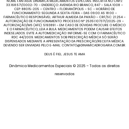
NOME FANTASIA: DINAMICA MEDICAMENTOS ESPECIAIS. INSCRITA NO CNPJ:
33.168.571/0002-70 – ENDEREÇO: AVENIDA RIO BRANCO, 847 – SALA 1008 –
CEP: 88015-205 – CENTRO – FLORIANÓPOLIS – SC – HORÁRIO DE
FUNCIONAMENTO: SEGUNDA A SEXTA-FEIRA – DAS 09:00 AS 18:00 –
FARMACÊUTICO RESPONSÁVEL: ARTHUR ALMEIDA DA PAIXÃO – CRF/SC: 21.254 –
AUTORIZAÇÃO DE FUNCIONAMENTO: PROCESSO Nº 25351.107371/2025-29 –
AUTORIZAÇÃO/MS (AFE): 5193891 – EM CASO DE DÚVIDAS PROCURE O MÉDICO
E O FARMACÊUTICO, LEIA A BULA. MEDICAMENTOS PODEM CAUSAR EFEITOS
INDESEJADOS. EVITE A AUTOMEDICAÇÃO: INFORME-SE COM O FARMACÊUTICO
RDC 44/2009. MEDICAMENTOS SOB PRESCRIÇÃO MÉDICA SÓ SERÃO
DISPENSADOS MEDIANTE A APRESENTAÇÃO DA PRESCRIÇÃO/RECEITA MÉDICA.
DEVENDO SER ENVIADAS PELO E-MAIL: CONTATO@DINAMICADROGARIA.COM.BR.
DEUS É FIEL. JESUS TE AMA
Dinâmica Medicamentos Especiais © 2025 – Todos os direitos
reservados