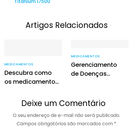
Titanium 17500
Artigos Relacionados
MEDICAMENTOS
Gerenciamento
MEDICAMENTOS
Descubra como
de Doenças
os medicamentos
Crônicas com
especiais podem
Medicamentos de
melhorar sua
Alto Custo
Deixe um Comentário
qualidade de
Acessíveis
O seu endereço de e-mail não será publicado.
vida
Campos obrigatórios são marcados com
*