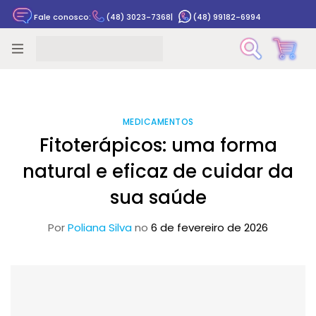
Fale conosco:
(48) 3023-7368
|
(48) 99182-6994
Rastrear pedido
MEDICAMENTOS
Fitoterápicos: uma forma
natural e eficaz de cuidar da
sua saúde
Por
Poliana Silva
no
6 de fevereiro de 2026