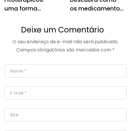
uma forma
os medicamentos
natural e eficaz
especiais podem
de cuidar da sua
melhorar sua
Deixe um Comentário
saúde
qualidade de
O seu endereço de e-mail não será publicado.
vida
Campos obrigatórios são marcados com
*