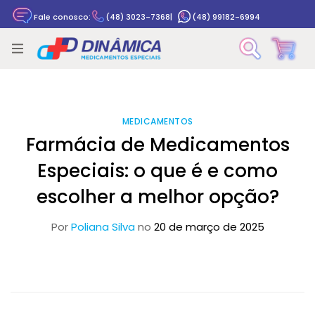
Fale conosco:
(48) 3023-7368
|
(48) 99182-6994
Rastrear pedido
MEDICAMENTOS
Farmácia de Medicamentos
Especiais: o que é e como
escolher a melhor opção?
Por
Poliana Silva
no
20 de março de 2025