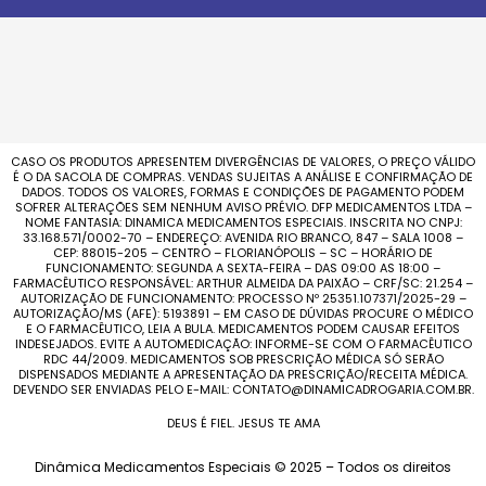
CASO OS PRODUTOS APRESENTEM DIVERGÊNCIAS DE VALORES, O PREÇO VÁLIDO
É O DA SACOLA DE COMPRAS. VENDAS SUJEITAS A ANÁLISE E CONFIRMAÇÃO DE
DADOS. TODOS OS VALORES, FORMAS E CONDIÇÕES DE PAGAMENTO PODEM
SOFRER ALTERAÇÕES SEM NENHUM AVISO PRÉVIO. DFP MEDICAMENTOS LTDA –
NOME FANTASIA: DINAMICA MEDICAMENTOS ESPECIAIS. INSCRITA NO CNPJ:
33.168.571/0002-70 – ENDEREÇO: AVENIDA RIO BRANCO, 847 – SALA 1008 –
CEP: 88015-205 – CENTRO – FLORIANÓPOLIS – SC – HORÁRIO DE
FUNCIONAMENTO: SEGUNDA A SEXTA-FEIRA – DAS 09:00 AS 18:00 –
FARMACÊUTICO RESPONSÁVEL: ARTHUR ALMEIDA DA PAIXÃO – CRF/SC: 21.254 –
AUTORIZAÇÃO DE FUNCIONAMENTO: PROCESSO Nº 25351.107371/2025-29 –
AUTORIZAÇÃO/MS (AFE): 5193891 – EM CASO DE DÚVIDAS PROCURE O MÉDICO
E O FARMACÊUTICO, LEIA A BULA. MEDICAMENTOS PODEM CAUSAR EFEITOS
INDESEJADOS. EVITE A AUTOMEDICAÇÃO: INFORME-SE COM O FARMACÊUTICO
RDC 44/2009. MEDICAMENTOS SOB PRESCRIÇÃO MÉDICA SÓ SERÃO
DISPENSADOS MEDIANTE A APRESENTAÇÃO DA PRESCRIÇÃO/RECEITA MÉDICA.
DEVENDO SER ENVIADAS PELO E-MAIL: CONTATO@DINAMICADROGARIA.COM.BR.
DEUS É FIEL. JESUS TE AMA
Dinâmica Medicamentos Especiais © 2025 – Todos os direitos